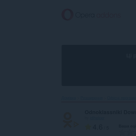
Перейти
до
основного
вмісту
Ці 
Домівка
Розширення
Офісні програм
Odnoklassniki Down
by
idlhelper
4.6
Ваша оц
/ 5