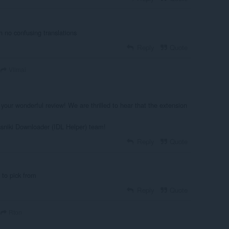
th no confusing translations
Reply
Quote
Vilmai
our wonderful review! We are thrilled to hear that the extension
sniki Downloader (IDL Helper) team!
Reply
Quote
 to pick from
Reply
Quote
Rton