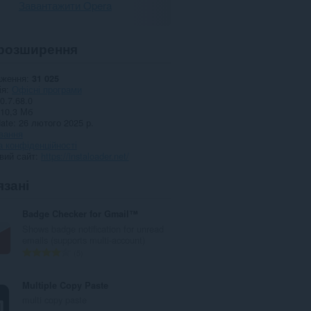
Завантажити Opera
розширення
аження
31 025
ія
Офісні програми
0.7.68.0
10,3 Мб
date
26 лютого 2025 р.
вання
 конфіденційності
вий сайт
https://instaloader.net/
язані
Badge Checker for Gmail™
Shows badge notification for unread
emails (supports multi-account)
З
5
а
г
Multiple Copy Paste
а
multi copy paste
л