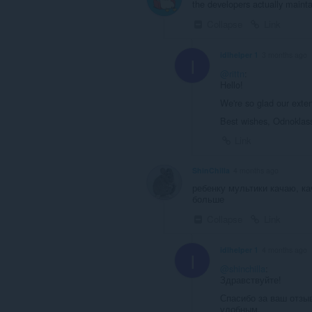
the developers actually maintai
Collapse
Link
idlhelper 1
3 months ago
I
@rittn
:
Hello!
We're so glad our exte
Best wishes, Odnoklass
Link
ShinChilla
4 months ago
ребенку мультики качаю, к
больше
Collapse
Link
idlhelper 1
4 months ago
I
@shinchilla
:
Здравствуйте!
Спасибо за ваш отзы
удобным.