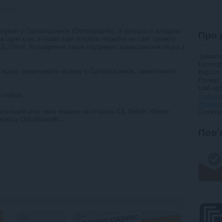
в:
204
увач з Однокласників (Odnoklassniki). У більшості випадків
Про 
один клік, в інших вам потрібно перейти на сайт проекту
IDL Client. Розширення також підтримує завантаження медіа з
Завант
Категор
 відео: завантажити музику з Однокласників, завантажити
Версія
Розмір
Last up
 плеєра.
Ліцензу
Правила
альніший опис яких надано на сторінці IDL Helper. Нижче
Службо
вісу Odnoklassniki...
Пов’