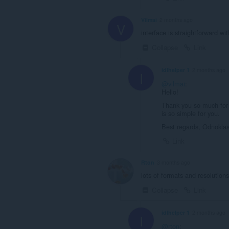
Vilmai
2 months ago
V
interface is straightforward wi
Collapse
Link
idlhelper 1
2 months ago
I
@vilmai
:
Hello!
Thank you so much for y
is so simple for you.
Best regards, Odnoklas
Link
Rton
3 months ago
lots of formats and resolutions
Collapse
Link
idlhelper 1
2 months ago
I
@rton
: