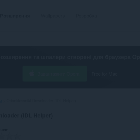
Розширення
Wallpapers
Розробка
розширення та шпалери створені для
браузера Op
Завантажити Opera
Free for Mac
и
Odnoklassniki Downloader (IDL Helper)‎
loader (IDL Helper)
інка