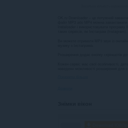
Загальна кількість оцінювачі
OK.ru Downloader – це потужний завантаж
файл MP3 або MP4 можна завантажити в 
Instaloader і використовувати програму 
таких сервісів, як Інстаграм (Instagram).
Ви можете отримати MP3 звук із онлайн
музику з Інстаграма.
Розширення додає кнопку скріншотів до
Кожен сервіс має свої особливості, дет
наведено можливості розширення для сер
Показати більше
Дозволи
Це
Знімки вікон
розширення
може
отримувати
доступ
до
ваших