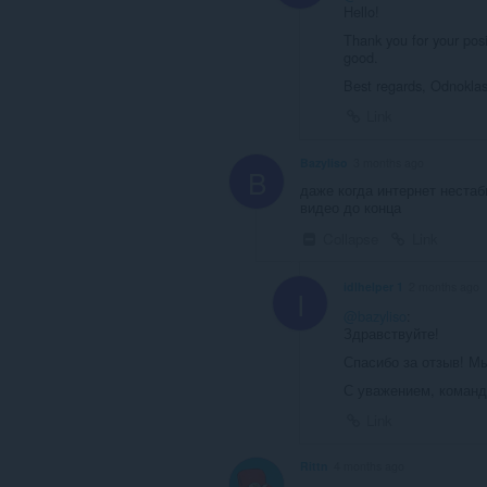
Hello!
Thank you for your posi
good.
Best regards, Odnoklas
Link
Bazyliso
3 months ago
B
даже когда интернет нестаб
видео до конца
Collapse
Link
idlhelper 1
2 months ago
I
@bazyliso
:
Здравствуйте!
Спасибо за отзыв! М
С уважением, команда 
Link
Rittn
4 months ago