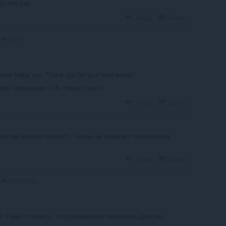
n this tool
Reply
Quote
Rittn
nsion helps you. Thank you for your kind words!
niki Downloader (IDL Helper) team!
Reply
Quote
ачество можно понизить, чтобы на планшет помещалось
Reply
Quote
ShinChilla
в! Рады слышать, что расширение оказалось для вас