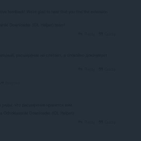
tive feedback! We're glad to hear that you find the extension
sniki Downloader (IDL Helper) team!
Reply
Quote
ильный, расширение не слетает, а спокойно докачивает
Reply
Quote
Bazyliso
ы рады, что расширение нравится вам.
Odnoklassniki Downloader (IDL Helper)!
Reply
Quote