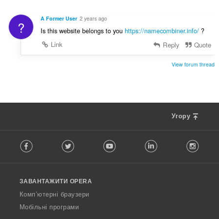
в
і
:
ц
а
с
і
A Former User
2 years ago
ч
?
т
н
Is this website belongs to you
https://namecombiner.info/
?
і
ь
ю
в
о
Link
Reply
Quote
в
:
ц
а
і
View forum thread
ч
н
і
ю
в
в
:
а
ч
Угору
і
в
F
:
Facebook
Twitter
Youtube
LinkedIn
Instag
o
l
l
o
ЗАВАНТАЖИТИ OPERA
w
O
Комп’ютерні браузери
p
Мобільні програми
e