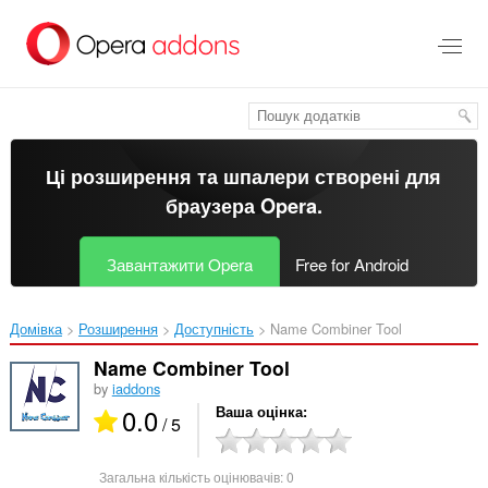
Перейти
до
основного
вмісту
Ці розширення та шпалери створені для
браузера Opera
.
Завантажити Opera
Free for Android
Домівка
Розширення
Доступність
Name Combiner Tool‎
Name Combiner Tool
by
iaddons
0.0
Ваша оцінка
/ 5
Загальна кількість оцінювачів:
0