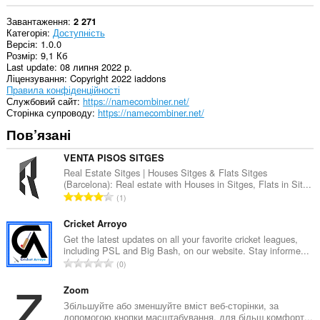
Завантаження
2 271
Категорія
Доступність
Версія
1.0.0
Розмір
9,1 Кб
Last update
08 липня 2022 р.
Ліцензування
Copyright 2022 iaddons
Правила конфіденційності
Службовий сайт
https://namecombiner.net/
Сторінка супроводу
https://namecombiner.net/
Пов’язані
VENTA PISOS SITGES
Real Estate Sitges | Houses Sitges & Flats Sitges
(Barcelona): Real estate with Houses in Sitges, Flats in Sit...
З
1
а
г
Cricket Arroyo
а
Get the latest updates on all your favorite cricket leagues,
including PSL and Big Bash, on our website. Stay informe...
л
З
0
ь
а
н
г
Zoom
а
а
Збільшуйте або зменшуйте вміст веб-сторінки, за
к
допомогою кнопки масштабування, для більш комфорт...
л