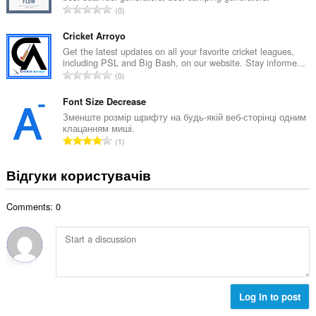
і
З
0
ь
л
а
н
ь
г
Cricket Arroyo
а
к
а
Get the latest updates on all your favorite cricket leagues,
к
і
including PSL and Big Bash, on our website. Stay informe...
л
і
З
с
0
ь
л
а
т
н
ь
г
Font Size Decrease
ь
а
к
а
о
Зменште розмір шрифту на будь-якій веб-сторінці одним
к
і
клацанням миші.
л
ц
і
З
с
1
ь
і
л
а
т
н
н
ь
г
ь
Відгуки користувачів
а
ю
к
а
о
к
в
і
л
ц
і
а
с
Comments: 0
ь
і
л
ч
т
н
н
ь
і
ь
а
ю
к
в
о
к
в
і
:
ц
і
а
с
і
л
ч
т
н
ь
і
Log in to post
ь
ю
к
в
о