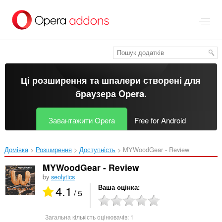
Перейти
до
основного
вмісту
Ці розширення та шпалери створені для
браузера Opera
.
Завантажити Opera
Free for Android
Домівка
Розширення
Доступність
MYWoodGear - Review‎
MYWoodGear - Review
by
seolytics
4.1
Ваша оцінка
/ 5
Загальна кількість оцінювачів:
1