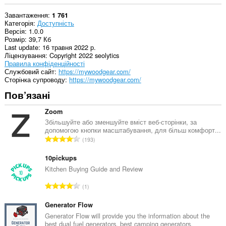
Завантаження
1 761
Категорія
Доступність
Версія
1.0.0
Розмір
39,7 Кб
Last update
16 травня 2022 р.
Ліцензування
Copyright 2022 seolytics
Правила конфіденційності
Службовий сайт
https://mywoodgear.com/
Сторінка супроводу
https://mywoodgear.com/
Пов’язані
Zoom
Збільшуйте або зменшуйте вміст веб-сторінки, за
допомогою кнопки масштабування, для більш комфорт...
З
193
а
г
10pickups
а
Kitchen Buying Guide and Review
л
З
1
ь
а
н
г
Generator Flow
а
а
Generator Flow will provide you the information about the
к
best dual fuel generators, best camping generators.
л