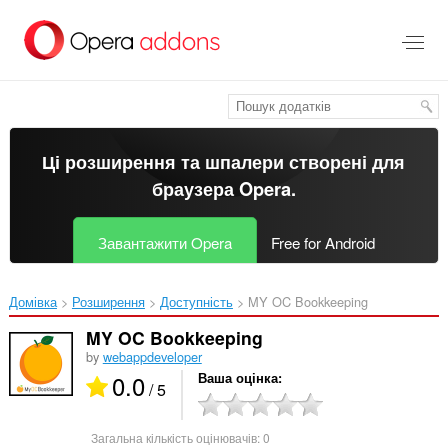
Перейти
до
основного
вмісту
Ці розширення та шпалери створені для
браузера Opera
.
Завантажити Opera
Free for Android
Домівка
Розширення
Доступність
MY OC Bookkeeping‎
MY OC Bookkeeping
by
webappdeveloper
0.0
Ваша оцінка
/ 5
Загальна кількість оцінювачів:
0