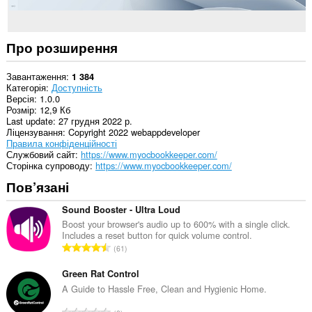
Про розширення
Завантаження
1 384
Категорія
Доступність
Версія
1.0.0
Розмір
12,9 Кб
Last update
27 грудня 2022 р.
Ліцензування
Copyright 2022 webappdeveloper
Правила конфіденційності
Службовий сайт
https://www.myocbookkeeper.com/
Сторінка супроводу
https://www.myocbookkeeper.com/
Пов’язані
Sound Booster - Ultra Loud
Boost your browser's audio up to 600% with a single click.
Includes a reset button for quick volume control.
З
61
а
г
Green Rat Control
а
A Guide to Hassle Free, Clean and Hygienic Home.
л
З