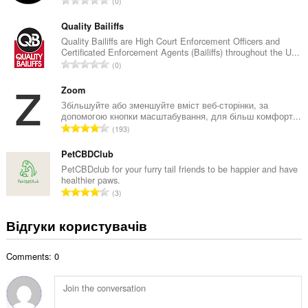
0
ь
а
н
г
Quality Bailiffs
а
а
Quality Bailiffs are High Court Enforcement Officers and
к
Certificated Enforcement Agents (Bailiffs) throughout the U...
л
і
З
0
ь
л
а
н
ь
г
Zoom
а
к
а
Збільшуйте або зменшуйте вміст веб-сторінки, за
к
і
допомогою кнопки масштабування, для більш комфорт...
л
і
З
с
193
ь
л
а
т
н
ь
г
PetCBDClub
ь
а
к
а
о
PetCBDclub for your furry tail friends to be happier and have
к
і
healthier paws.
л
ц
і
З
с
3
ь
і
л
а
т
н
н
ь
г
ь
Відгуки користувачів
а
ю
к
а
о
к
в
і
л
ц
і
а
с
Comments: 0
ь
і
л
ч
т
н
н
ь
і
ь
а
ю
к
в
о
к
в
і
: