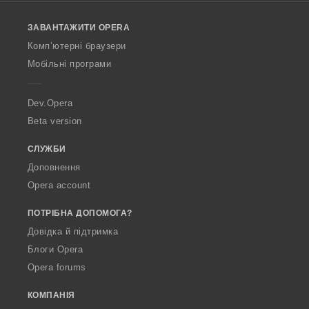
l
o
ЗАВАНТАЖИТИ OPERA
w
O
Комп’ютерні браузери
p
Мобільні програми
e
r
a
Dev.Opera
Beta version
СЛУЖБИ
Доповнення
Opera account
ПОТРІБНА ДОПОМОГА?
Довідка й підтримка
Блоги Opera
Opera forums
КОМПАНІЯ