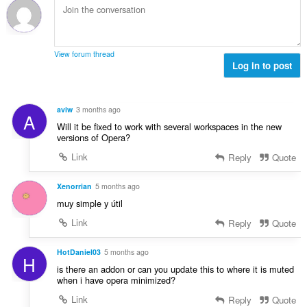
ь
і
ь
а
ю
к
в
о
к
в
і
:
ц
і
а
с
і
л
ч
т
View forum thread
н
ь
і
Log in to post
ь
ю
к
в
о
в
і
:
ц
а
с
і
aviw
3 months ago
ч
A
т
н
Will it be fixed to work with several workspaces in the new
і
ь
ю
versions of Opera?
в
о
в
:
Link
Reply
Quote
ц
а
і
ч
н
Xenorrian
5 months ago
і
ю
muy simple y útil
в
в
:
Link
Reply
Quote
а
ч
HotDaniel03
5 months ago
і
H
в
is there an addon or can you update this to where it is muted
when i have opera minimized?
:
Link
Reply
Quote