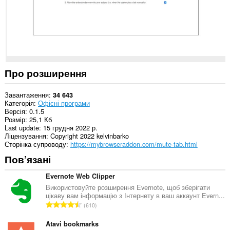
Про розширення
Завантаження
34 643
Категорія
Офісні програми
Версія
0.1.5
Розмір
25,1 Кб
Last update
15 грудня 2022 р.
Ліцензування
Copyright 2022 kelvinbarko
Сторінка супроводу
https://mybrowseraddon.com/mute-tab.html
Пов’язані
Evernote Web Clipper
Використовуйте розширення Evernote, щоб зберігати
цікаву вам інформацію з Інтернету в ваш аккаунт Evern...
З
610
а
г
Atavi bookmarks