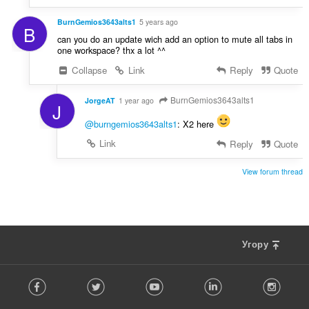
BurnGemios3643alts1
5 years ago
B
can you do an update wich add an option to mute all tabs in
one workspace? thx a lot ^^
Collapse
Link
Reply
Quote
BurnGemios3643alts1
JorgeAT
1 year ago
J
@burngemios3643alts1
: X2 here
Link
Reply
Quote
View forum thread
Угору
F
Facebook
Twitter
Youtube
LinkedIn
Instag
o
l