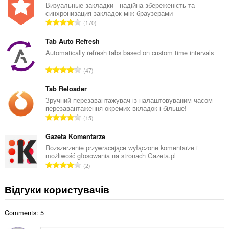
а
Визуальные закладки - надійна збереженість та
синхронизация закладок між браузерами
л
З
170
ь
а
н
г
Tab Auto Refresh
а
а
Automatically refresh tabs based on custom time intervals
к
л
і
З
47
ь
л
а
н
ь
г
Tab Reloader
а
к
а
Зручний перезавантажувач із налаштовуваним часом
к
і
перезавантаження окремих вкладок і більше!
л
і
З
с
15
ь
л
а
т
н
ь
г
Gazeta Komentarze
ь
а
к
а
о
Rozszerzenie przywracające wyłączone komentarze i
к
і
możliwość głosowania na stronach Gazeta.pl
л
ц
і
З
с
2
ь
і
л
а
т
н
н
ь
г
ь
Відгуки користувачів
а
ю
к
а
о
к
в
і
л
ц
і
а
с
Comments: 5
ь
і
л
ч
т
н
н