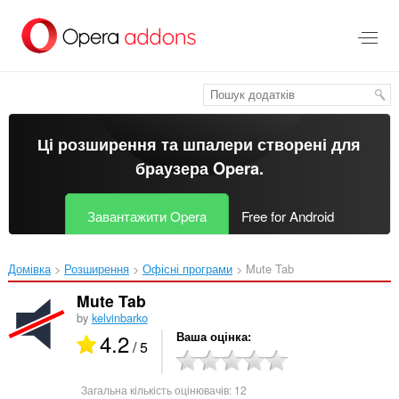
Перейти
до
основного
вмісту
Ці розширення та шпалери створені для
браузера Opera
.
Завантажити Opera
Free for Android
Домівка
Розширення
Офісні програми
Mute Tab‎
Mute Tab
by
kelvinbarko
4.2
Ваша оцінка
/ 5
Загальна кількість оцінювачів:
12