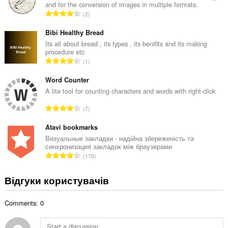
and for the conversion of images in multiple formats.
л
З
2
ь
а
н
г
Bibi Healthy Bread
а
а
Its all about bread , its types , its benifits and its making
к
procedure etc
л
і
З
1
ь
л
а
н
ь
г
Word Counter
а
к
а
A lite tool for counting characters and words with right-click
к
і
л
і
З
с
7
ь
л
а
т
н
ь
г
Atavi bookmarks
ь
а
к
а
о
Визуальные закладки - надійна збереженість та
к
і
синхронизация закладок між браузерами
л
ц
і
З
с
170
ь
і
л
а
т
н
н
ь
г
ь
Відгуки користувачів
а
ю
к
а
о
к
в
і
л
ц
і
а
с
Comments: 0
ь
і
л
ч
т
н
н
ь
і
ь
а
ю