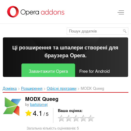
Перейти
до
основного
вмісту
Ці розширення та шпалери створені для
браузера Opera
.
Завантажити Opera
Free for Android
Домівка
Розширення
Офісні програми
MODX Queeg‎
MODX Queeg
by
bartolomej
4.1
Ваша оцінка
/ 5
Загальна кількість оцінювачів:
5