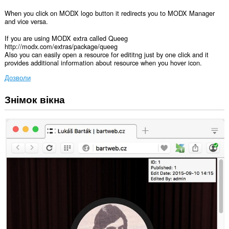
When you click on MODX logo button it redirects you to MODX Manager
and vice versa.
If you are using MODX extra called Queeg
http://modx.com/extras/package/queeg
Also you can easily open a resource for edititng just by one click and it
provides additional information about resource when you hover icon.
Дозволи
Знімок вікна
Це
розширення
може
отримувати
доступ
до
ваших
даних
на
усіх
сайтах.
Це
розширення
може
отримувати