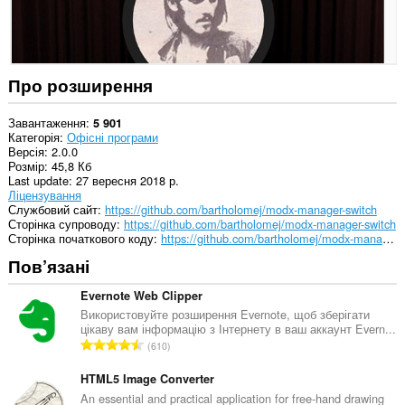
доступ
до
даних
щодо
ваших
вкладок
Про розширення
і
журналу
перегляду.
Завантаження
5 901
Категорія
Офісні програми
Версія
2.0.0
Розмір
45,8 Кб
Last update
27 вересня 2018 р.
Ліцензування
Службовий сайт
https://github.com/bartholomej/modx-manager-switch
Сторінка супроводу
https://github.com/bartholomej/modx-manager-switch
Сторінка початкового коду
https://github.com/bartholomej/modx-manager-switch
Пов’язані
Evernote Web Clipper
Використовуйте розширення Evernote, щоб зберігати
цікаву вам інформацію з Інтернету в ваш аккаунт Evern...
З
610
а
г
HTML5 Image Converter
а
An essential and practical application for free-hand drawing