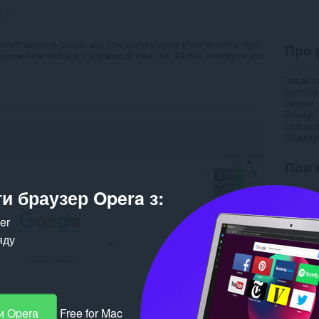
в:
21
craft server is online, see how many players there is online right
Про 
same time and see the status of them all! All this, directly in you
Завант
Категор
Версія
Розмір
Last up
Ліцензу
Пов’
и браузер Opera з:
ker
яду
и Opera
Free for Mac