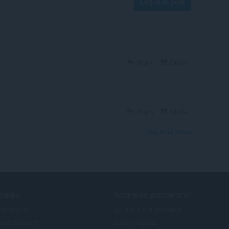
Log in to post
Reply
Quote
Reply
Quote
View forum thread
ЛУЖБИ
ПОТРІБНА ДОПОМОГА?
повнення
Довідка й підтримка
era account
Блоги Opera