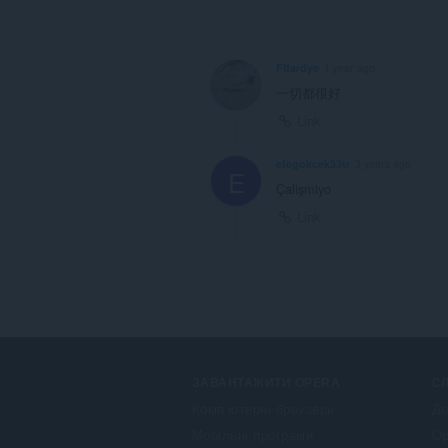
Fffardye
1 year ago
一切都很好
Link
efegokcek33tr
3 years ago
E
Çalişmiyo
Link
ЗАВАНТАЖИТИ OPERA
С
Комп’ютерні браузери
До
Мобільні програми
Op