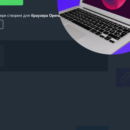
ери створені для
браузера Opera
.