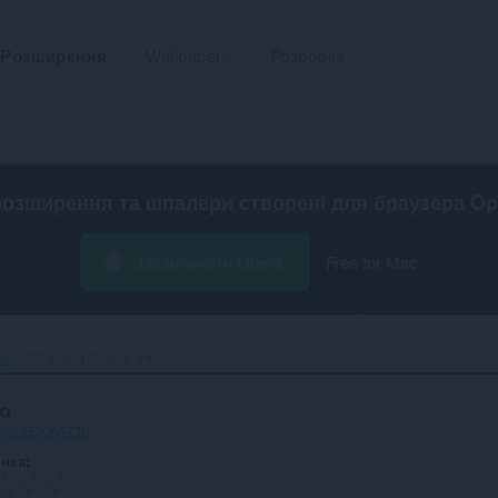
Розширення
Wallpapers
Розробка
розширення та шпалери створені для
браузера Op
Завантажити Opera
Free for Mac
жі
Minecraft Server Info‎
fo
-233d5206573b
інка