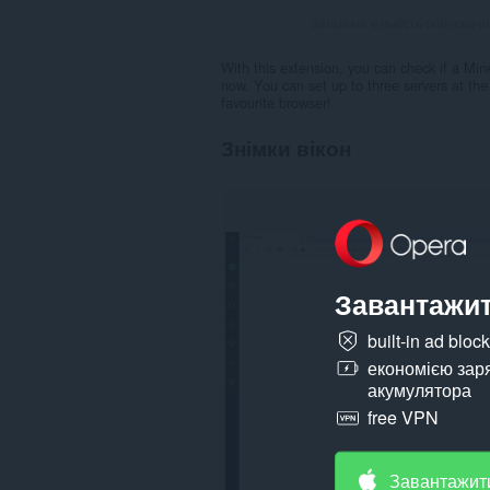
Загальна кількість оцінювачі
With this extension, you can check if a Mine
now. You can set up to three servers at the 
favourite browser!
Знімки вікон
Завантажит
built-in ad bloc
економією зар
акумулятора
free VPN
Завантажит