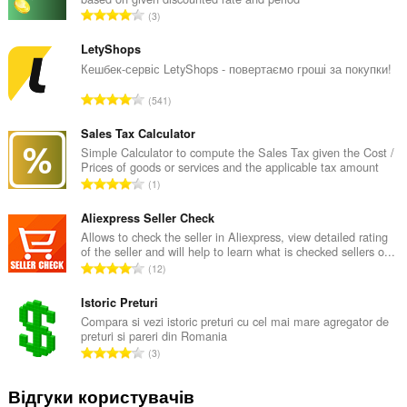
З
3
а
г
LetyShops
а
Кешбек-сервіс LetyShops - повертаємо гроші за покупки!
л
З
541
ь
а
н
г
Sales Tax Calculator
а
а
Simple Calculator to compute the Sales Tax given the Cost /
к
Prices of goods or services and the applicable tax amount
л
і
З
1
ь
л
а
н
ь
г
Aliexpress Seller Check
а
к
а
Allows to check the seller in Aliexpress, view detailed rating
к
і
of the seller and will help to learn what is checked sellers o...
л
і
З
с
12
ь
л
а
т
н
ь
г
Istoric Preturi
ь
а
к
а
о
Compara si vezi istoric preturi cu cel mai mare agregator de
к
і
preturi si pareri din Romania
л
ц
і
З
с
3
ь
і
л
а
т
н
н
ь
г
ь
Відгуки користувачів
а
ю
к
а