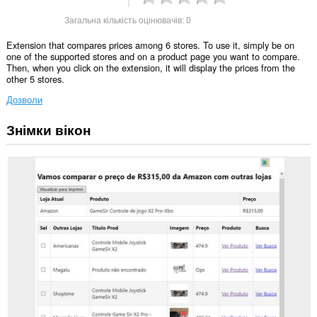
Загальна кількість оцінювачів:
0
Extension that compares prices among 6 stores. To use it, simply be on
one of the supported stores and on a product page you want to compare.
Then, when you click on the extension, it will display the prices from the
other 5 stores.
Дозволи
Знімки вікон
Це
розширення
може
отримувати
доступ
до
ваших
даних
на
деяких
із
сайтів.
Це
розширення
може
отримувати