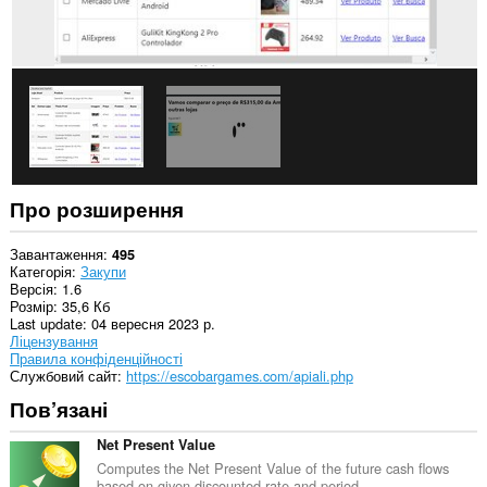
доступ
до
даних
щодо
ваших
вкладок
і
журналу
перегляду.
Про розширення
Завантаження
495
Категорія
Закупи
Версія
1.6
Розмір
35,6 Кб
Last update
04 вересня 2023 р.
Ліцензування
Правила конфіденційності
Службовий сайт
https://escobargames.com/apiali.php
Пов’язані
Net Present Value
Computes the Net Present Value of the future cash flows
based on given discounted rate and period