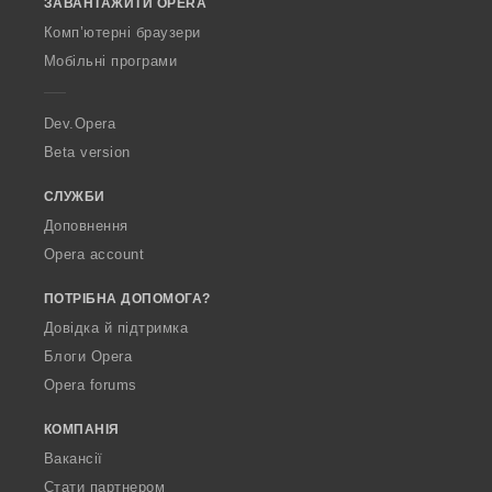
ЗАВАНТАЖИТИ OPERA
w
в
O
:
Комп’ютерні браузери
p
Мобільні програми
e
r
a
Dev.Opera
Beta version
СЛУЖБИ
Доповнення
Opera account
ПОТРІБНА ДОПОМОГА?
Довідка й підтримка
Блоги Opera
Opera forums
КОМПАНІЯ
Вакансії
Стати партнером