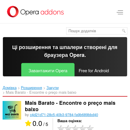
Перейти
до
основного
вмісту
Ці розширення та шпалери створені для
браузера Opera
.
Завантажити Opera
Free for Android
Домівка
Розширення
Закупи
Mais Barato - Encontre o preço mais baixo‎
Mais Barato - Encontre o preço mais
baixo
by
c4d21d71-28c5-40b3-9784-fa9b689bbd40
0.0
Ваша оцінка
/ 5