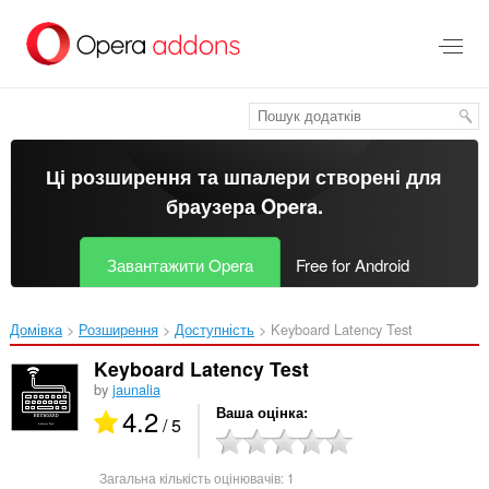
Перейти
до
основного
вмісту
Ці розширення та шпалери створені для
браузера Opera
.
Завантажити Opera
Free for Android
Домівка
Розширення
Доступність
Keyboard Latency Test‎
Keyboard Latency Test
by
jaunalia
4.2
Ваша оцінка
/ 5
Загальна кількість оцінювачів:
1