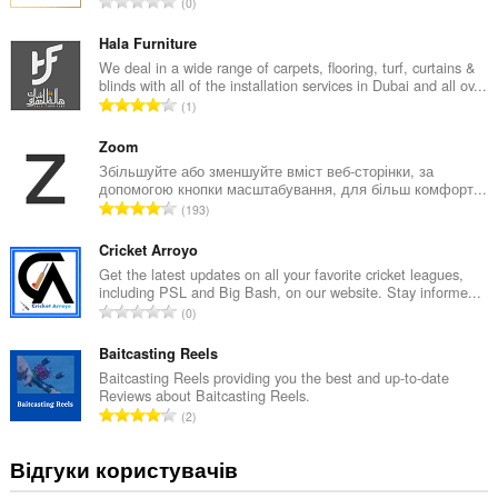
З
0
а
г
Hala Furniture
а
We deal in a wide range of carpets, flooring, turf, curtains &
blinds with all of the installation services in Dubai and all ov...
л
З
1
ь
а
н
г
Zoom
а
а
Збільшуйте або зменшуйте вміст веб-сторінки, за
к
допомогою кнопки масштабування, для більш комфорт...
л
і
З
193
ь
л
а
н
ь
г
Cricket Arroyo
а
к
а
Get the latest updates on all your favorite cricket leagues,
к
і
including PSL and Big Bash, on our website. Stay informe...
л
і
З
с
0
ь
л
а
т
н
ь
г
Baitcasting Reels
ь
а
к
а
о
Baitcasting Reels providing you the best and up-to-date
к
і
Reviews about Baitcasting Reels.
л
ц
і
З
с
2
ь
і
л
а
т
н
н
ь
г
ь
Відгуки користувачів
а
ю
к
а
о
к
в
і