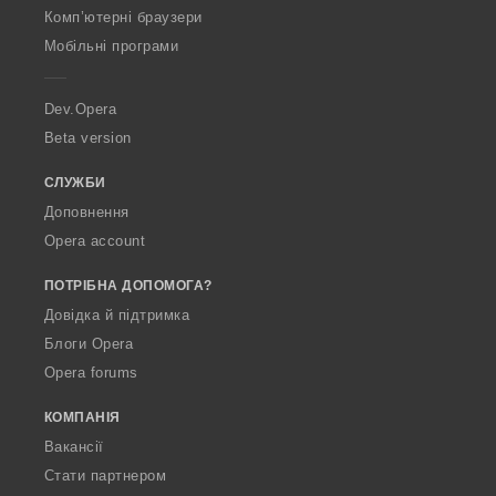
O
:
Комп’ютерні браузери
p
Мобільні програми
e
r
a
Dev.Opera
Beta version
СЛУЖБИ
Доповнення
Opera account
ПОТРІБНА ДОПОМОГА?
Довідка й підтримка
Блоги Opera
Opera forums
КОМПАНІЯ
Вакансії
Стати партнером