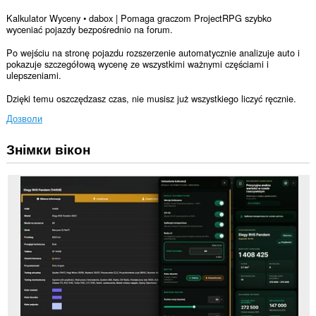
Kalkulator Wyceny • dabox | Pomaga graczom ProjectRPG szybko
wyceniać pojazdy bezpośrednio na forum.
Po wejściu na stronę pojazdu rozszerzenie automatycznie analizuje auto i
pokazuje szczegółową wycenę ze wszystkimi ważnymi częściami i
ulepszeniami.
Dzięki temu oszczędzasz czas, nie musisz już wszystkiego liczyć ręcznie.
Дозволи
Знімки вікон
Це
розширення
може
отримувати
доступ
до
ваших
даних
на
деяких
із
сайтів.