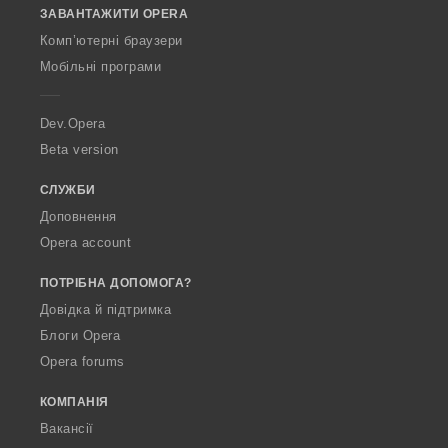
і
ЗАВАНТАЖИТИ OPERA
w
в
O
:
Комп’ютерні браузери
p
Мобільні програми
e
r
a
Dev.Opera
Beta version
СЛУЖБИ
Доповнення
Opera account
ПОТРІБНА ДОПОМОГА?
Довідка й підтримка
Блоги Opera
Opera forums
КОМПАНІЯ
Вакансії