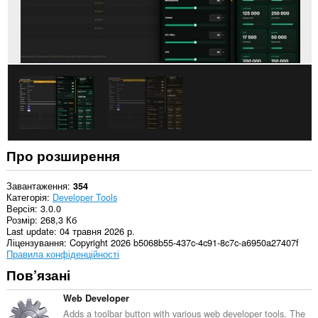
Про розширення
Завантаження
354
Категорія
Developer Tools
Версія
3.0.0
Розмір
268,3 Кб
Last update
04 травня 2026 р.
Ліцензування
Copyright 2026 b5068b55-437c-4c91-8c7c-a6950a27407f
Правила конфіденційності
Пов’язані
Web Developer
Adds a toolbar button with various web developer tools. The