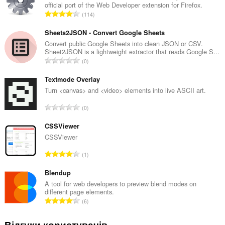
official port of the Web Developer extension for Firefox.
З
114
а
г
Sheets2JSON - Convert Google Sheets
а
Convert public Google Sheets into clean JSON or CSV.
Sheet2JSON is a lightweight extractor that reads Google S...
л
З
0
ь
а
н
г
Textmode Overlay
а
а
Turn <canvas> and <video> elements into live ASCII art.
к
л
і
З
0
ь
л
а
н
ь
г
CSSViewer
а
к
а
CSSViewer
к
і
л
і
З
с
1
ь
л
а
т
н
ь
г
Blendup
ь
а
к
а
о
A tool for web developers to preview blend modes on
к
і
different page elements.
л
ц
і
З
с
6
ь
і
л
а
т
н
н
ь
г
ь
Відгуки користувачів
а
ю