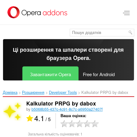
Перейти
до
основного
вмісту
Ці розширення та шпалери створені для
браузера Opera
.
Завантажити Opera
Free for Android
Домівка
Розширення
Developer Tools
Kalkulator PRPG by dabox‎
Kalkulator PRPG by dabox
by
b5068b55-437c-4c91-8c7c-a6950a27407f
4.1
Ваша оцінка
/ 5
Загальна кількість оцінювачів:
1