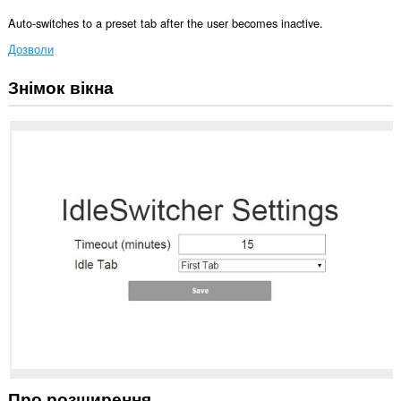
Auto-switches to a preset tab after the user becomes inactive.
Дозволи
Знімок вікна
Це
розширення
може
отримувати
доступ
до
даних
щодо
ваших
вкладок
і
журналу
перегляду.
Про розширення