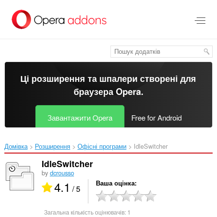
Перейти
до
основного
вмісту
Ці розширення та шпалери створені для
браузера Opera
.
Завантажити Opera
Free for Android
Домівка
Розширення
Офісні програми
IdleSwitcher‎
IdleSwitcher
by
dcrousso
4.1
Ваша оцінка
/ 5
Загальна кількість оцінювачів:
1