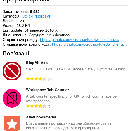
Завантаження
5 582
Категорія
Офісні програми
Версія
1.2.0
Розмір
28,2 Кб
Last update
01 вересня 2016 р.
Ліцензування
Copyright 2016 dcrousso
Сторінка супроводу
https://github.com/dcrousso/IdleSwitcher/issues
Сторінка початкового коду
https://github.com/dcrousso/IdleSwitcher/tree/master/Chrome
Пов’язані
StopAll Ads
SAY GOODBYE TO ADS! Browse Safely. Optimize Surfing.
З
28
а
г
Workspace Tab Counter
а
A tab counter specifically for GX, which counts tabs per
workspace too.
л
З
8
ь
а
н
г
Atavi bookmarks
а
а
Визуальные закладки - надійна збереженість та
к
синхронизация закладок між браузерами
л