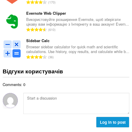
і
З
170
ь
л
а
н
ь
г
Evernote Web Clipper
а
к
а
Використовуйте розширення Evernote, щоб зберігати
к
і
цікаву вам інформацію з Інтернету в ваш аккаунт Evern...
л
і
З
с
610
ь
л
а
т
н
ь
г
Sidebar Calc
ь
а
к
а
о
Browser sidebar calculator for quick math and scientific
к
і
calculations. Use history, copy results, and calculate while b...
л
ц
і
З
с
36
ь
і
л
а
т
н
н
ь
г
ь
Відгуки користувачів
а
ю
к
а
о
к
в
і
л
ц
і
а
с
Comments: 0
ь
і
л
ч
т
н
н
ь
і
ь
а
ю
к
в
о
к
в
і
:
ц
і
а
с
і
л
ч
т
н
ь
і
Log in to post
ь
ю
к
в
о
в