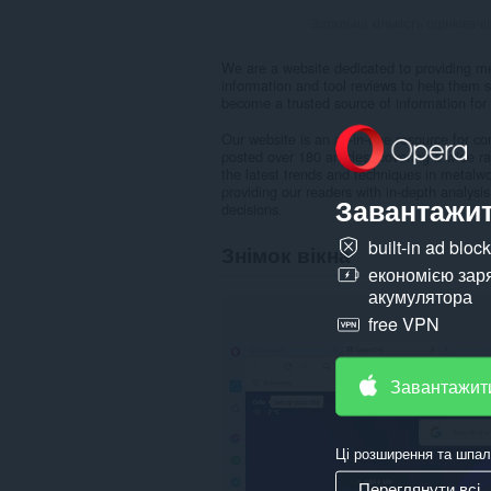
Загальна кількість оцінювачі
We are a website dedicated to providing me
information and tool reviews to help them 
become a trusted source of information for
Our website is an all-in-one resource for c
posted over 180 articles, covering a wide r
the latest trends and techniques in metalwo
providing our readers with in-depth analys
Завантажит
decisions.
built-in ad bloc
Знімок вікна
економією зар
акумулятора
free VPN
Завантажит
Ці розширення та шпал
Переглянути всі