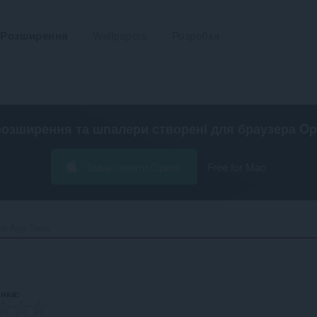
Розширення
Wallpapers
Розробка
розширення та шпалери створені для
браузера Op
Завантажити Opera
Free for Mac
ce Age Tools‎
інка