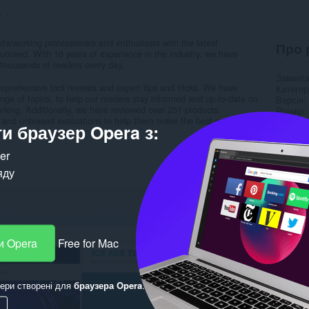
в:
1
talworking professionals and enthusiasts with the latest
Про 
succeed. With 16 years of experience in the industry, we have
 thousands of readers every day.
Завант
omprehensive tool reviews and expert tips and tricks. We have
Категор
ange of topics, to help our readers stay informed and up-to-date on
Версія
rking. Additionally, we have reviewed over 251 products,
Розмір
is and unbiased evaluations to help them make the best purchasing
Last up
и браузер Opera з:
Ліцензу
Правила
ker
Службо
Сторінк
яду
Пов’
и Opera
Free for Mac
ери створені для
браузера Opera
.