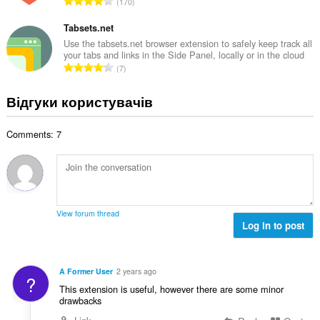
З
с
170
ь
л
а
т
н
ь
г
Tabsets.net
ь
а
к
а
о
Use the tabsets.net browser extension to safely keep track all
к
і
your tabs and links in the Side Panel, locally or in the cloud
л
ц
і
З
с
7
ь
і
л
а
т
н
н
ь
г
ь
Відгуки користувачів
а
ю
к
а
о
к
в
і
л
ц
і
а
с
Comments: 7
ь
і
л
ч
т
н
н
ь
і
ь
а
ю
к
в
о
к
в
і
:
ц
і
а
с
і
л
ч
т
View forum thread
н
ь
і
Log in to post
ь
ю
к
в
о
в
і
:
ц
а
с
і
A Former User
2 years ago
ч
?
т
н
This extension is useful, however there are some minor
і
ь
ю
drawbacks
в
о
в
: