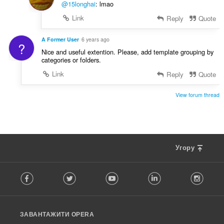
@15longhai
: lmao
Link
Reply
Quote
A Former User
6 years ago
?
Nice and useful extention. Please, add template grouping by
categories or folders.
Link
Reply
Quote
View forum thread
Угору
F
Facebook
Twitter
Youtube
LinkedIn
Instag
o
l
l
o
ЗАВАНТАЖИТИ OPERA
w