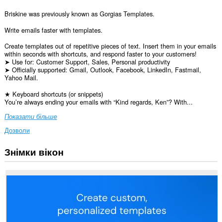
Briskine was previously known as Gorgias Templates.
Write emails faster with templates.
Create templates out of repetitive pieces of text. Insert them in your emails
within seconds with shortcuts, and respond faster to your customers!
➤ Use for: Customer Support, Sales, Personal productivity
➤ Officially supported: Gmail, Outlook, Facebook, LinkedIn, Fastmail,
Yahoo Mail.
★ Keyboard shortcuts (or snippets)
You’re always ending your emails with “Kind regards, Ken”? With...
Показати більше
Дозволи
Знімки вікон
Це
розширення
може
отримувати
доступ
до
ваших
даних
на