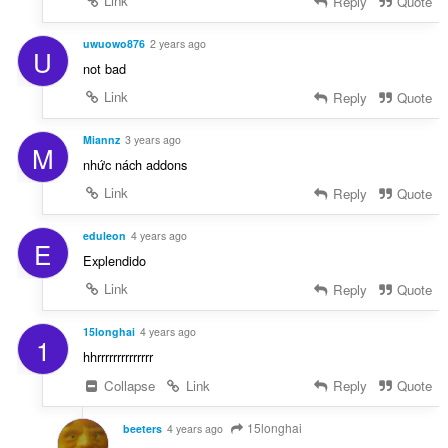
Link
Reply
Quote
ц
а
і
ч
н
uwuowo876
2 years ago
і
U
ю
not bad
в
в
:
Link
Reply
Quote
а
ч
Miannz
3 years ago
і
M
в
nhức nách addons
:
Link
Reply
Quote
eduleon
4 years ago
E
Explendido
Link
Reply
Quote
15longhai
4 years ago
1
hhrrrrrrrrrrrrrr
Collapse
Link
Reply
Quote
15longhai
beeters
4 years ago