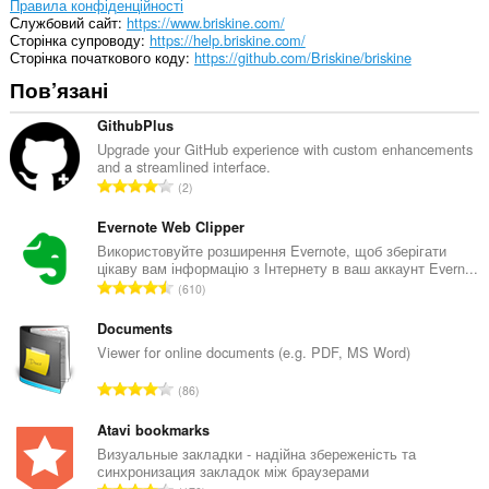
Правила конфіденційності
Службовий сайт
https://www.briskine.com/
Сторінка супроводу
https://help.briskine.com/
Сторінка початкового коду
https://github.com/Briskine/briskine
Пов’язані
GithubPlus
Upgrade your GitHub experience with custom enhancements
and a streamlined interface.
З
2
а
г
Evernote Web Clipper
а
Використовуйте розширення Evernote, щоб зберігати
цікаву вам інформацію з Інтернету в ваш аккаунт Evern...
л
З
610
ь
а
н
г
Documents
а
а
Viewer for online documents (e.g. PDF, MS Word)
к
л
і
З
86
ь
л
а
н
ь
г
Atavi bookmarks
а
к
а
Визуальные закладки - надійна збереженість та
к
і
синхронизация закладок між браузерами
л
і