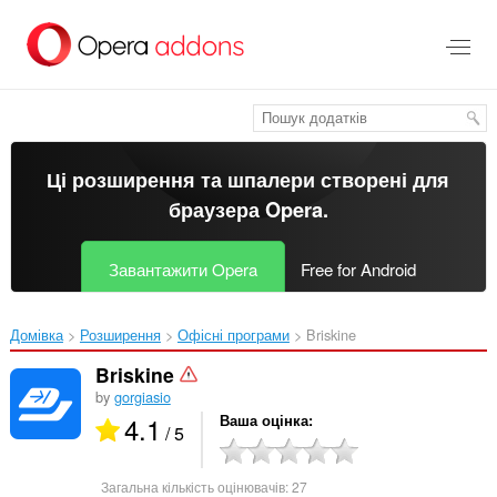
Перейти
до
основного
вмісту
Ці розширення та шпалери створені для
браузера Opera
.
Завантажити Opera
Free for Android
Домівка
Розширення
Офісні програми
Briskine‎
Briskine
by
gorgiasio
4.1
Ваша оцінка
/ 5
Загальна кількість оцінювачів:
27