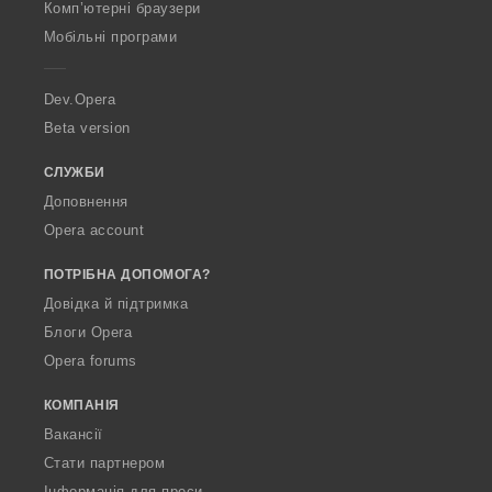
O
Комп’ютерні браузери
p
Мобільні програми
e
r
a
Dev.Opera
Beta version
СЛУЖБИ
Доповнення
Opera account
ПОТРІБНА ДОПОМОГА?
Довідка й підтримка
Блоги Opera
Opera forums
КОМПАНІЯ
Вакансії
Стати партнером
Інформація для преси