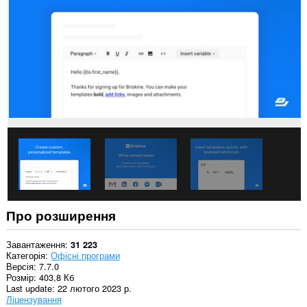
усіх
сайтах.
Це
розширення
може
отримувати
доступ
до
даних
щодо
ваших
вкладок
і
журналу
перегляду.
This
extension
can
Про розширення
store
an
unlimited
Завантаження
31 223
amount
Категорія
Офісні програми
of
Версія
7.7.0
client-
Розмір
403,8 Кб
side
Last update
22 лютого 2023 р.
data.
Ліцензування