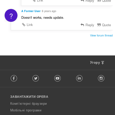
Link
Reply
Quote
A Former User
6 years ago
?
Doesn't works, needs update.
Link
Reply
Quote
View forum thread
Угору
F
Facebook
Twitter
Youtube
LinkedIn
Instag
o
l
l
o
ЗАВАНТАЖИТИ OPERA
w
O
Комп’ютерні браузери
p
Мобільні програми
e