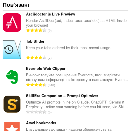
Пов’язані
Asciidoctor.js Live Preview
Render AsciiDoc (.ad, .adoc, .asc, .asciidoc) as HTML inside
your browser!
З
9
а
г
Tab Slider
а
Keep your tabs ordered by their most recent usage.
л
З
7
ь
а
н
г
Evernote Web Clipper
а
а
Використовуйте розширення Evernote, щоб зберігати
к
цікаву вам інформацію з Інтернету в ваш аккаунт Evern...
л
і
З
610
ь
л
а
н
ь
г
SkillEra Companion – Prompt Optimizer
а
к
а
Optimize AI prompts inline on Claude, ChatGPT, Gemini &
к
і
Perplexity - refine your wording before you hit send, via Skil...
л
і
З
с
0
ь
л
а
т
н
ь
г
Atavi bookmarks
ь
а
к
а
о
Визуальные закладки - надійна збереженість та