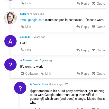
Link
Reply
Quote
kehoru
6 years ago
"
mail.google.com
n'autorise pas la connexion." Doesn't work.
Link
Reply
Quote
as44449
6 years ago
A
Hello
Link
Reply
Quote
A Former User
6 years ago
?
It's wont to work
Collapse
Link
Reply
Quote
A Former User
6 years ago
?
@gottatodamki: It's a 3rd-party developer, got nothing
to do with Google other than using their API (I'm
guessing!) which can (and does) change. Maybe that's
why.