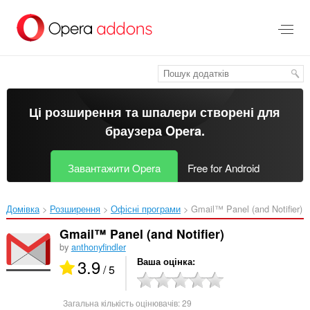
Перейти
до
основного
вмісту
Ці розширення та шпалери створені для
браузера Opera
.
Завантажити Opera
Free for Android
Домівка
Розширення
Офісні програми
Gmail™ Panel (and Notifier)‎
Gmail™ Panel (and Notifier)
by
anthonyfindler
3.9
Ваша оцінка
/ 5
Загальна кількість оцінювачів:
29