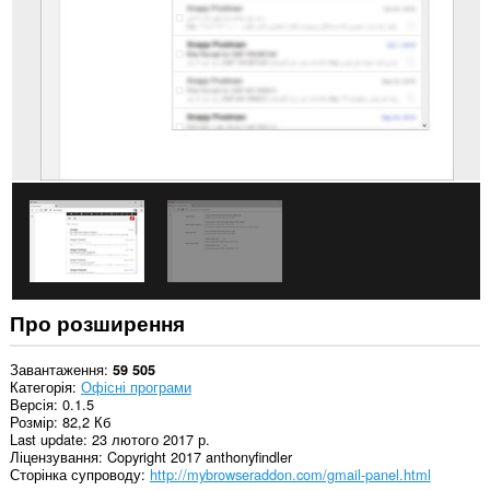
Це
розширення
може
отримувати
доступ
до
даних
щодо
ваших
вкладок
і
журналу
перегляду.
Про розширення
Завантаження
59 505
Категорія
Офісні програми
Версія
0.1.5
Розмір
82,2 Кб
Last update
23 лютого 2017 р.
Ліцензування
Copyright 2017 anthonyfindler
Сторінка супроводу
http://mybrowseraddon.com/gmail-panel.html