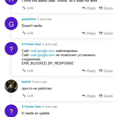
I think this addon uses "iframe" so it does not work
в
в
:
Link
Reply
Quote
а
ч
godshifter
4 years ago
і
G
в
Doesn't works
:
Link
Reply
Quote
A Former User
5 years ago
?
Сайт
mail.google.com
заблокирован.
Сайт
mail.google.com
не позволяет установить
соединение.
ERR_BLOCKED_BY_RESPONSE
Link
Reply
Quote
0seth0
5 years ago
просто не работает
Link
Reply
Quote
A Former User
6 years ago
?
It needs an update