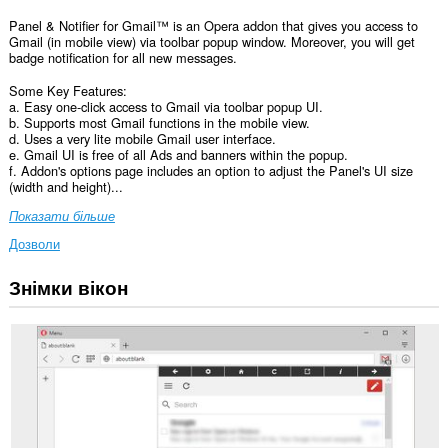
Panel & Notifier for Gmail™ is an Opera addon that gives you access to
Gmail (in mobile view) via toolbar popup window. Moreover, you will get
badge notification for all new messages.
Some Key Features:
a. Easy one-click access to Gmail via toolbar popup UI.
b. Supports most Gmail functions in the mobile view.
d. Uses a very lite mobile Gmail user interface.
e. Gmail UI is free of all Ads and banners within the popup.
f. Addon's options page includes an option to adjust the Panel's UI size
(width and height)...
Показати більше
Дозволи
Знімки вікон
Це
розширення
може
отримувати
доступ
до
ваших
даних
на
усіх
сайтах.