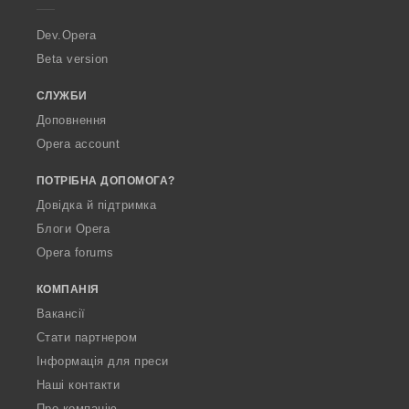
r
a
Dev.Opera
Beta version
СЛУЖБИ
Доповнення
Opera account
ПОТРІБНА ДОПОМОГА?
Довідка й підтримка
Блоги Opera
Opera forums
КОМПАНІЯ
Вакансії
Стати партнером
Інформація для преси
Наші контакти
Про компанію