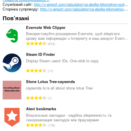
Службовий сайт
http://v-airport.com/calculator/na-skolko-kilometrov-puti-xvataet-polnogo-baka.html
Сторінка супроводу
http://v-airport.com/calculator/na-skolko-kilometrov-puti-xvataet-polnogo-baka.html
Пов’язані
Evernote Web Clipper
Використовуйте розширення Evernote, щоб зберігати
цікаву вам інформацію з Інтернету в ваш аккаунт Evern...
З
610
а
г
Steam ID Finder
а
Display Steam users' IDs. One-click to copy.
л
З
17
ь
а
н
г
Stone Lotus Tree-caysenda
а
а
caysenda Is is all about stone lotus Tree
к
л
і
З
1
ь
л
а
н
ь
г
Atavi bookmarks
а
к
а
Визуальные закладки - надійна збереженість та
к
і
синхронизация закладок між браузерами
л
і
З
с
170
ь
л
а
т