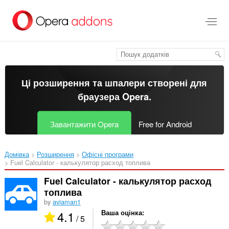
Перейти
до
основного
вмісту
Ці розширення та шпалери створені для
браузера Opera
.
Завантажити Opera
Free for Android
Домівка
Розширення
Офісні програми
Fuel Calculator - калькулятор расход топлива‎
Fuel Calculator - калькулятор расход
топлива
by
aviaman1
4.1
Ваша оцінка
/ 5