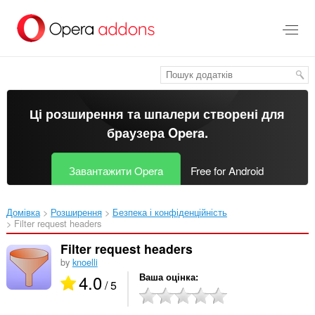
Перейти
до
основного
вмісту
Ці розширення та шпалери створені для
браузера Opera
.
Завантажити Opera
Free for Android
Домівка
Розширення
Безпека і конфіденційність
Filter request headers‎
Filter request headers
by
knoelli
4.0
Ваша оцінка
/ 5