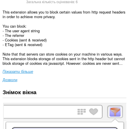
Загальна кількість оцінювачів:
6
This extension allows you to block certain values from http request headers
in order to achieve more privacy.
You can block:
- The user agent string
- The referrer
- Cookies (sent & received)
- ETag (sent & received)
Note that that servers can store cookies on your machine in various ways.
This extension blocks storage of cookies sent in the http header but cannot
block storage of cookies via javascript. However: cookies are never sent...
Показати більше
Дозволи
Знімок вікна
Це
розширення
може
отримувати
доступ
до
ваших
даних