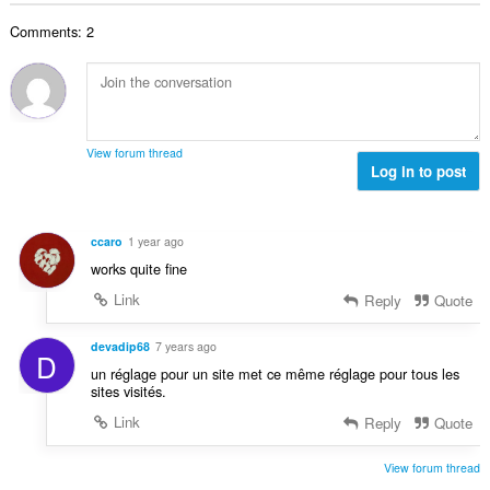
к
в
і
л
ц
і
а
с
Comments: 2
ь
і
л
ч
т
н
н
ь
і
ь
а
ю
к
в
о
к
в
і
:
ц
і
а
с
і
л
ч
т
View forum thread
н
ь
і
Log in to post
ь
ю
к
в
о
в
і
:
ц
а
с
і
ccaro
1 year ago
ч
т
н
works quite fine
і
ь
ю
в
о
Link
Reply
Quote
в
:
ц
а
і
devadip68
7 years ago
ч
D
н
і
un réglage pour un site met ce même réglage pour tous les
ю
sites visités.
в
в
:
Link
Reply
Quote
а
ч
View forum thread
і