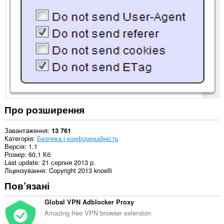
на
усіх
сайтах.
Про розширення
Завантаження
13 761
Категорія
Безпека і конфіденційність
Версія
1.1
Розмір
60,1 Кб
Last update
21 серпня 2013 р.
Ліцензування
Copyright 2013 knoelli
Пов’язані
Global VPN Adblocker Proxy
Amazing free VPN browser extension