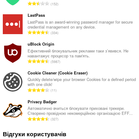
З
152
а
г
LastPass
а
LastPass is an award-winning password manager for secure
credential management on any device.
л
З
334
ь
а
н
г
uBlock Origin
а
а
Ефективний блокувальник реклами таки з’явився. Не
к
навантажує процесор та пам'ять.
л
і
З
5987
ь
л
а
н
ь
г
Cookie Cleaner (Cookie Eraser)
а
к
а
Quickly delete/wipe your browser Cookies for a defined period
к
і
with one click!
л
і
З
с
11
ь
л
а
т
н
ь
г
Privacy Badger
ь
а
к
а
о
Автоматично вчиться блокувати приховані трекери.
к
і
Створено провідною некомерційною організацією EFF...
л
ц
і
З
с
327
ь
і
л
а
т
н
н
ь
г
ь
Відгуки користувачів
а
ю
к
а
о