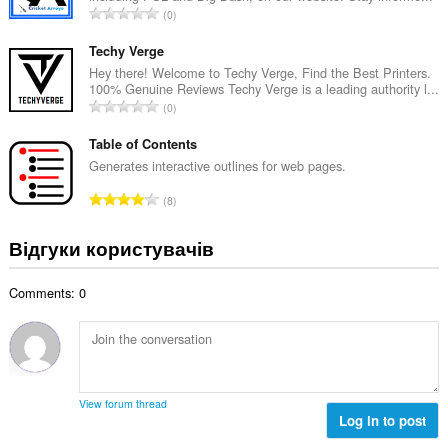
і
З
0
ь
л
а
н
ь
г
Techy Verge
а
к
а
Hey there! Welcome to Techy Verge, Find the Best Printers.
к
і
100% Genuine Reviews Techy Verge is a leading authority l...
л
і
З
с
0
ь
л
а
т
н
ь
г
Table of Contents
ь
а
к
а
о
Generates interactive outlines for web pages.
к
і
л
ц
і
З
с
8
ь
і
л
а
т
н
н
ь
г
ь
Відгуки користувачів
а
ю
к
а
о
к
в
і
л
ц
і
а
с
Comments: 0
ь
і
л
ч
т
н
н
ь
і
ь
а
ю
к
в
о
к
в
і
:
ц
і
а
с
і
л
ч
т
View forum thread
н
ь
і
Log in to post
ь
ю
к
в
о