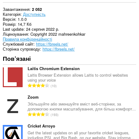
Завантаження
2 052
Категорія
Доступність
Версія
1.0.0
Розмір
14,7 Кб
Last update
24 серпня 2022 р.
Ліцензування
Copyright 2022 mahreenkohkar
Правила конфіденційності
Службовий сайт
https://fbreels.net/
Сторінка супроводу
https://fbreels.net/
Пов’язані
Laitis Chromium Extension
Laitis Browser Extension allows Laitis to control websites
using your voice
З
10
а
г
Zoom
а
Збільшуйте або зменшуйте вміст веб-сторінки, за
допомогою кнопки масштабування, для більш комфорт...
л
З
193
ь
а
н
г
Cricket Arroyo
а
а
Get the latest updates on all your favorite cricket leagues,
к
including PSL and Big Bash, on our website. Stay informe...
л