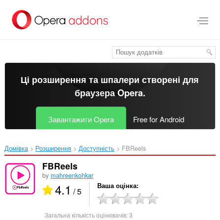
Перейти
до
основного
вмісту
Ці розширення та шпалери створені для
браузера Opera
.
Завантажити Opera
Free for Android
Домівка
Розширення
Доступність
FBReels‎
FBReels
by
mahreenkohkar
4.1
Ваша оцінка
/ 5
Загальна кількість оцінювачів:
3