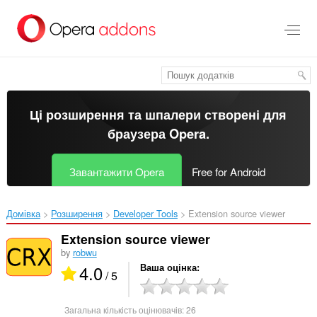
Перейти
до
основного
вмісту
Ці розширення та шпалери створені для
браузера Opera
.
Завантажити Opera
Free for Android
Домівка
Розширення
Developer Tools
Extension source viewer‎
Extension source viewer
by
robwu
4.0
Ваша оцінка
/ 5
Загальна кількість оцінювачів:
26