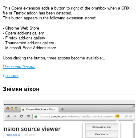
This Opera extension adds a button to right of the omnibox when a CRX
file or Firefox addon has been detected.
This button appears in the following extension stored:
- Chrome Web Store
- Opera add-ons gallery
- Firefox add-ons gallery
- Thunderbird add-ons gallery
- Microsoft Edge Addons store
Upon clicking the button, three actions become available:...
Показати більше
Дозволи
Знімки вікон
Це
розширення
може
отримувати
доступ
до
ваших
даних
на
усіх