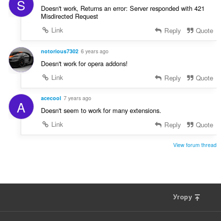
S
н
і
Doesn't work, Returns an error: Server responded with 421
ю
Misdirected Request
в
в
:
Link
Reply
Quote
а
ч
notorious7302
6 years ago
і
Doesn't work for opera addons!
в
:
Link
Reply
Quote
acecool
7 years ago
A
Doesn't seem to work for many extensions.
Link
Reply
Quote
View forum thread
Угору
F