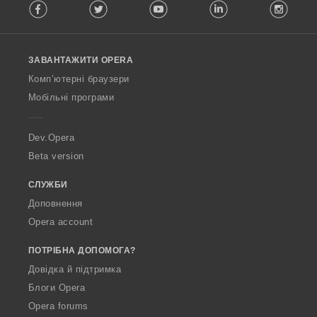
Facebook
Twitter
Youtube
LinkedIn
Instag
o
l
l
o
ЗАВАНТАЖИТИ OPERA
w
O
Комп’ютерні браузери
p
Мобільні програми
e
r
a
Dev.Opera
Beta version
СЛУЖБИ
Доповнення
Opera account
ПОТРІБНА ДОПОМОГА?
Довідка й підтримка
Блоги Opera
Opera forums