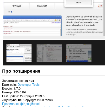
сайтах.
Це
розширення
може
отримувати
доступ
до
ваших
даних
на
деяких
із
сайтів.
Це
розширення
може
отримувати
Про розширення
доступ
до
даних
Завантаження
50 124
щодо
Категорія
Developer Tools
ваших
Версія
1.7.0
вкладок
Розмір
225,0 Кб
і
Last update
29 грудня 2023 р.
журналу
Ліцензування
Copyright 2023 robwu
перегляду.
Правила конфіденційності