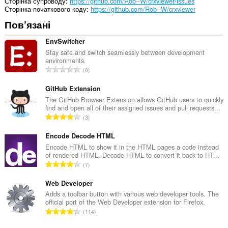
Сторінка супроводу
https://github.com/Rob--W/crxviewer/issues
Сторінка початкового коду
https://github.com/Rob--W/crxviewer
Пов’язані
EnvSwitcher
Stay safe and switch seamlessly between development
environments.
З
0
а
г
GitHub Extension
а
The GitHub Browser Extension allows GitHub users to quickly
find and open all of their assigned issues and pull requests...
л
З
3
ь
а
н
г
Encode Decode HTML
а
а
Encode HTML to show it in the HTML pages a code instead
к
of rendered HTML. Decode HTML to convert it back to HT...
л
і
З
7
ь
л
а
н
ь
г
Web Developer
а
к
а
Adds a toolbar button with various web developer tools. The
к
і
official port of the Web Developer extension for Firefox.
л
і
З
с
114
ь
л
а
т
н