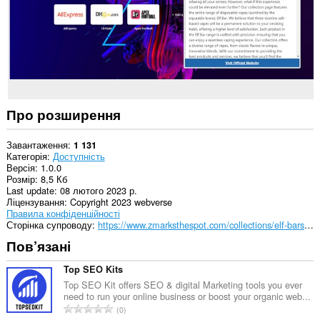
Про розширення
Завантаження
1 131
Категорія
Доступність
Версія
1.0.0
Розмір
8,5 Кб
Last update
08 лютого 2023 р.
Ліцензування
Copyright 2023 webverse
Правила конфіденційності
Сторінка супроводу
https://www.zmarksthespot.com/collections/elf-bars-disposable-vapes
Пов’язані
Top SEO Kits
Top SEO Kit offers SEO & digital Marketing tools you ever
need to run your online business or boost your organic web...
З
0