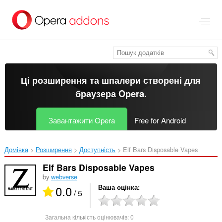
Перейти
до
основного
вмісту
Ці розширення та шпалери створені для
браузера Opera
.
Завантажити Opera
Free for Android
Домівка
Розширення
Доступність
Elf Bars Disposable Vapes‎
Elf Bars Disposable Vapes
by
webverse
0.0
Ваша оцінка
/ 5
Загальна кількість оцінювачів:
0