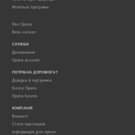
p
Мобільні програми
e
r
a
Dev.Opera
Beta version
СЛУЖБИ
Доповнення
Opera account
ПОТРІБНА ДОПОМОГА?
Довідка й підтримка
Блоги Opera
Opera forums
КОМПАНІЯ
Вакансії
Стати партнером
Інформація для преси