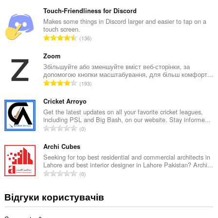
а
г
Touch-Friendliness for Discord
а
Makes some things in Discord larger and easier to tap on a
touch screen.
л
З
136
ь
а
н
г
Zoom
а
а
Збільшуйте або зменшуйте вміст веб-сторінки, за
к
допомогою кнопки масштабування, для більш комфорт...
л
і
З
193
ь
л
а
н
ь
г
Cricket Arroyo
а
к
а
Get the latest updates on all your favorite cricket leagues,
к
і
including PSL and Big Bash, on our website. Stay informe...
л
і
З
с
0
ь
л
а
т
н
ь
г
Archi Cubes
ь
а
к
а
о
Seeking for top best residential and commercial architects in
к
і
Lahore and best interior designer in Lahore Pakistan? Archi...
л
ц
і
З
с
0
ь
і
л
а
т
н
н
ь
г
ь
Відгуки користувачів
а
ю
к
а
о
к
в
і
л
ц
і
а