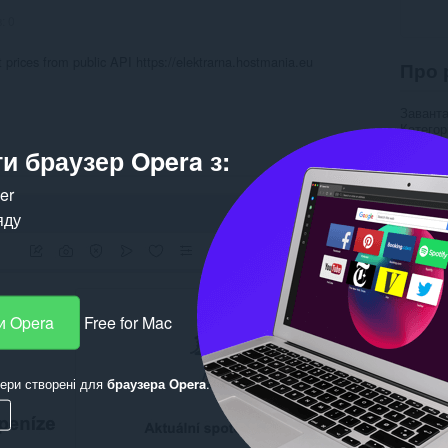
в:
0
t prices from public API https://elektrarna.hostmania.eu
Про 
Завант
Категор
Версія
и браузер Opera з:
Розмір
Last up
Ліцензу
ker
Правила
яду
Службо
Сторінк
Пов’
и Opera
Free for Mac
ери створені для
браузера Opera
.