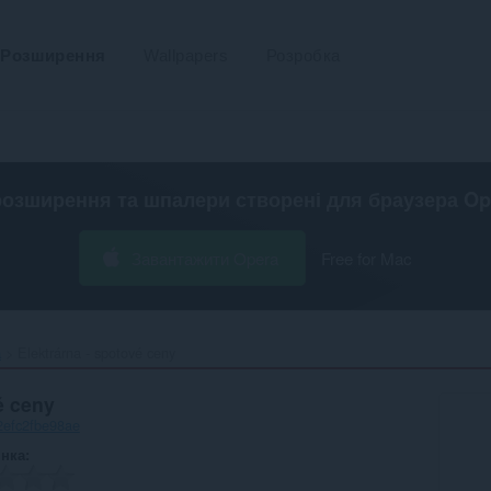
Розширення
Wallpapers
Розробка
розширення та шпалери створені для
браузера Op
Завантажити Opera
Free for Mac
а
Elektrárna - spotové ceny‎
é ceny
2efc2fbe98ae
інка