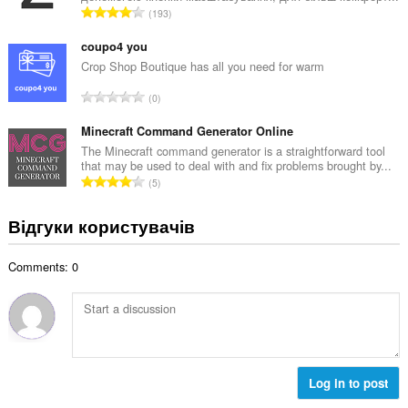
і
З
193
ь
л
а
н
ь
г
coupo4 you
а
к
а
Crop Shop Boutique has all you need for warm
к
і
л
і
З
с
0
ь
л
а
т
н
ь
г
Minecraft Command Generator Online
ь
а
к
а
о
The Minecraft command generator is a straightforward tool
к
і
that may be used to deal with and fix problems brought by...
л
ц
і
З
с
5
ь
і
л
а
т
н
н
ь
г
ь
Відгуки користувачів
а
ю
к
а
о
к
в
і
л
ц
і
а
с
Comments: 0
ь
і
л
ч
т
н
н
ь
і
ь
а
ю
к
в
о
к
в
і
:
ц
і
а
с
і
л
ч
т
н
ь
і
Log in to post
ь
ю
к
в
о