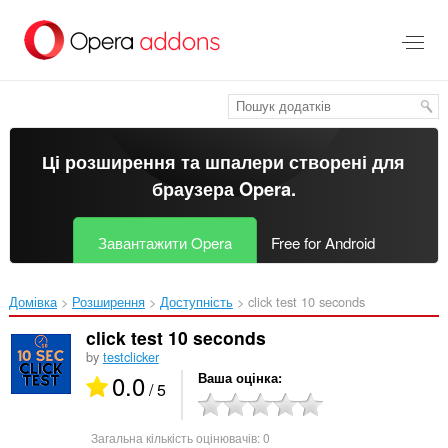
Перейти
до
основного
вмісту
Ці розширення та шпалери створені для
браузера Opera
.
Завантажити Opera
Free for Android
Домівка
Розширення
Доступність
click test 10 seconds‎
click test 10 seconds
by
testclicker
0.0
Ваша оцінка
/ 5
Загальна кількість оцінювачів:
0