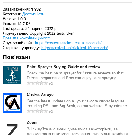
Завантаження
1 932
Категорія
Доступність
Версія
1.0.0
Розмір
12,7 Кб
Last update
24 червня 2022 р.
Ліцензування
Copyright 2022 testclicker
Правила конфіденційності
Службовий сайт
https://cpstest.us/click-test-10-seconds/
Сторінка супроводу
https://cpstest.us/click-test-10-seconds/
Пов’язані
Paint Sprayer Buying Guide and review
Check the best paint sprayer for furniture reviews so that
DIYers, beginners and Pros can enjoy paint spraying.
З
0
а
г
Cricket Arroyo
а
Get the latest updates on all your favorite cricket leagues,
including PSL and Big Bash, on our website. Stay informe...
л
З
0
ь
а
н
г
Zoom
а
а
Збільшуйте або зменшуйте вміст веб-сторінки, за
к
допомогою кнопки масштабування, для більш комфорт...
л