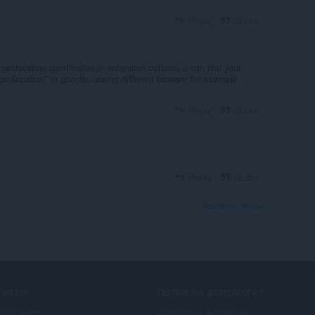
Reply
Quote
 geolocation coordinates in extension options, u can find your
eolocation" in google, useing different browser for example
Reply
Quote
Reply
Quote
View forum thread
ЛУЖБИ
ПОТРІБНА ДОПОМОГА?
повнення
Довідка й підтримка