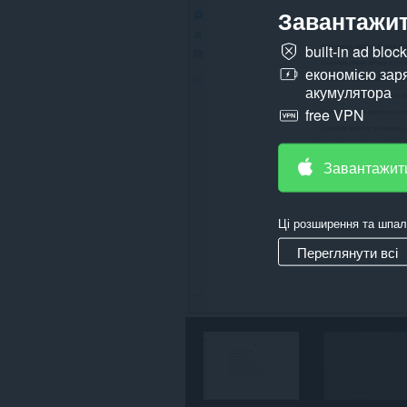
Завантажит
на
усіх
сайтах.
built-in ad bloc
Це
економією зар
розширення
акумулятора
може
free VPN
отримувати
доступ
до
даних
Завантажит
щодо
ваших
вкладок
і
Ці розширення та шпал
журналу
перегляду.
Переглянути всі