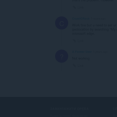
Link
CrustiCRock
5 years ago
C
Work fine but u need to set ur
geolocation by searching "My g
microsoft edge.
Link
A Former User
5 years ago
?
Not working
Link
ЗАВАНТАЖИТИ OPERA
С
Комп’ютерні браузери
До