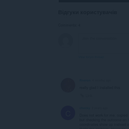
Відгуки користувачів
Comments: 4
View forum thread
Rneron
4 months ago
really glad I installed this
Link
checky
3 years ago
C
Does not work for me. copied i
but checking the outcome on
coordinates show up instead of
that's the problem. However.