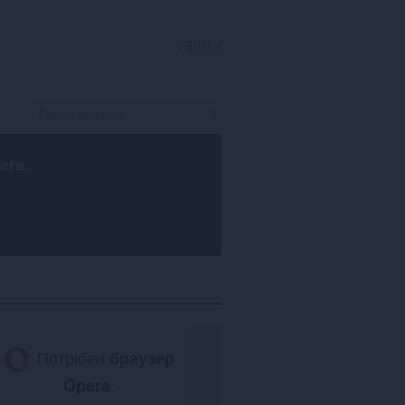
УВІЙТИ
era
.
Потрібен
браузер
Opera
.