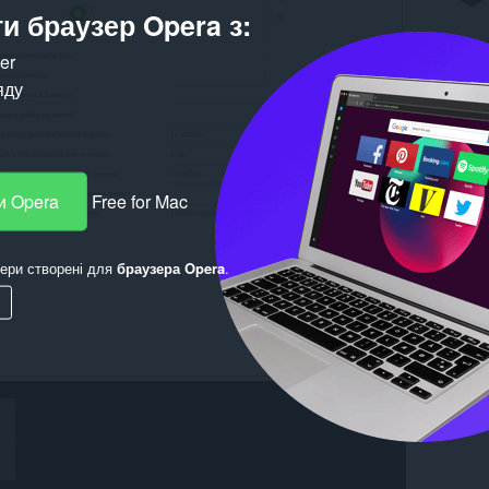
и браузер Opera з:
ker
яду
и Opera
Free for Mac
ери створені для
браузера Opera
.