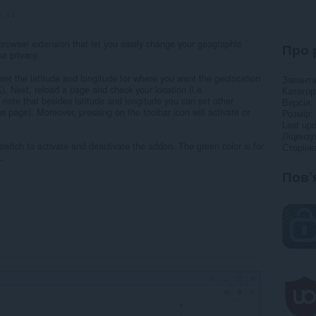
в:
14
rowser extension that let you easily change your geographic
Про 
ur privacy.
et the latitude and longitude for where you want the geolocation
Завант
). Next, reload a page and check your location (i.e.
Категор
note that besides latitude and longitude you can set other
Версія
s page). Moreover, pressing on the toolbar icon will activate or
Розмір
Last up
Ліцензу
witch to activate and deactivate the addon. The green color is for
Сторінк
..
Пов’