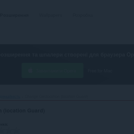
Розширення
Wallpapers
Розробка
розширення та шпалери створені для
браузера Op
Завантажити Opera
Free for Mac
денційність
Change Geolocation (location Guard)‎
 (location Guard)
інка