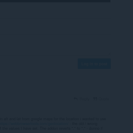
Log in to post
Reply
Quote
n alt and lat from google maps for the location i wanted to use
https://webbrowsertools.com/geolocation/
- the old / wrong
 the values I have set. The addon reverts "." to "," - dunno if