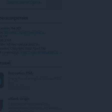
Завантажити Opera
розширення
аження
54 327
ія
Безпека і конфіденційність
0.1.6
35,3 Кб
date
15 листопада 2022 р.
вання
Copyright 2022 ilgur1132
а супроводу
https://mybrowseraddon.com/change-geolocation.html
язані
Decryption RSA
Decryption of encrypted data on RSA
key
З
0
а
г
uBlock Origin
а
Ефективний блокувальник
л
реклами таки з’явився. Не наван...
ь