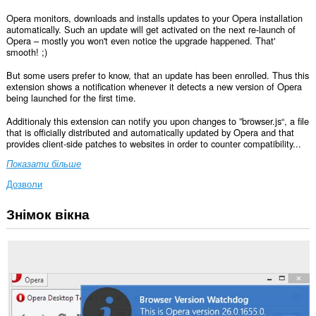
Opera monitors, downloads and installs updates to your Opera installation
automatically. Such an update will get activated on the next re-launch of
Opera – mostly you won't even notice the upgrade happened. That'
smooth! ;)
But some users prefer to know, that an update has been enrolled. Thus this
extension shows a notification whenever it detects a new version of Opera
being launched for the first time.
Additionaly this extension can notify you upon changes to ”browser.js“, a file
that is officially distributed and automatically updated by Opera and that
provides client-side patches to websites in order to counter compatibility...
Показати більше
Дозволи
Знімок вікна
This
extension
can
create
rich
notifications
and
display
them