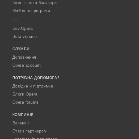
O
:
Комп’ютерні браузери
p
Мобільні програми
e
r
a
Dev.Opera
Beta version
СЛУЖБИ
Доповнення
Opera account
ПОТРІБНА ДОПОМОГА?
Довідка й підтримка
Блоги Opera
Opera forums
КОМПАНІЯ
Вакансії
Стати партнером