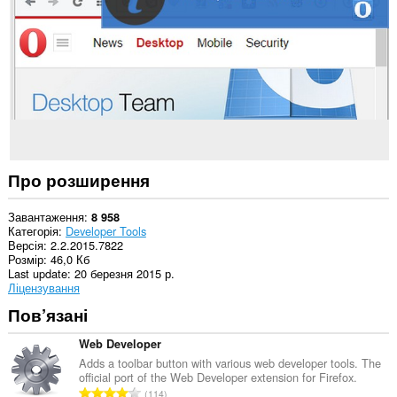
to
you
in
the
system
tray.
Про розширення
Завантаження
8 958
Категорія
Developer Tools
Версія
2.2.2015.7822
Розмір
46,0 Кб
Last update
20 березня 2015 р.
Ліцензування
Пов’язані
Web Developer
Adds a toolbar button with various web developer tools. The
official port of the Web Developer extension for Firefox.
З
114