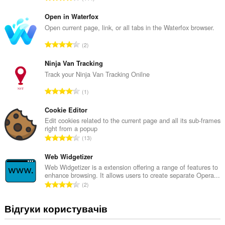
а
г
Open in Waterfox
а
Open current page, link, or all tabs in the Waterfox browser.
л
З
2
ь
а
н
г
Ninja Van Tracking
а
а
Track your Ninja Van Tracking Onilne
к
л
і
З
1
ь
л
а
н
ь
г
Cookie Editor
а
к
а
Edit cookies related to the current page and all its sub-frames
к
і
right from a popup
л
і
З
с
13
ь
л
а
т
н
ь
г
Web Widgetizer
ь
а
к
а
о
Web Widgetizer is a extension offering a range of features to
к
і
enhance browsing. It allows users to create separate Opera...
л
ц
і
З
с
2
ь
і
л
а
т
н
н
ь
г
ь
Відгуки користувачів
а
ю
к
а
о
к
в
і
л
ц