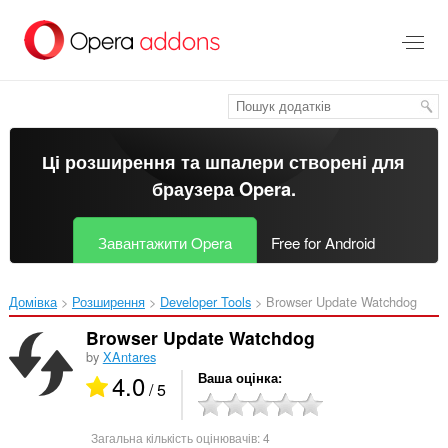
Перейти
до
основного
вмісту
Ці розширення та шпалери створені для
браузера Opera
.
Завантажити Opera
Free for Android
Домівка
Розширення
Developer Tools
Browser Update Watchdog‎
Browser Update Watchdog
by
XAntares
4.0
Ваша оцінка
/ 5
Загальна кількість оцінювачів:
4