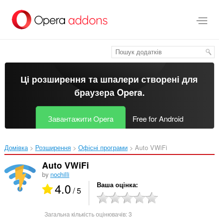
Перейти
до
основного
вмісту
Ці розширення та шпалери створені для
браузера Opera
.
Завантажити Opera
Free for Android
Домівка
Розширення
Офісні програми
Auto VWiFi‎
Auto VWiFi
by
nochilli
4.0
Ваша оцінка
/ 5
Загальна кількість оцінювачів:
3