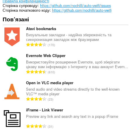
ваших
Правила конфіденційності
вкладок
Сторінка супроводу
https://github.com/nochilli/auto-vwifi/issues
і
Сторінка початкового коду
https://github.com/nochilli/auto-vwifi
журналу
Пов’язані
перегляду.
Atavi bookmarks
Визуальные закладки - надійна збереженість та
синхронизация закладок між браузерами
З
170
а
г
Evernote Web Clipper
а
Використовуйте розширення Evernote, щоб зберігати
цікаву вам інформацію з Інтернету в ваш аккаунт Evern...
л
З
610
ь
а
н
г
Open in VLC media player
а
а
Send audio and video streams directly to the well-known
к
VLC™ media player
л
і
З
23
ь
л
а
н
ь
г
iFrame - Link Viewer
а
к
а
Preview any link and search any text in a popup iFrame
к
і
л
і
З
с
31
ь
л