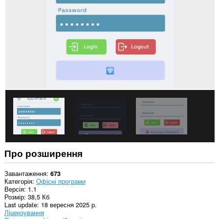
деяких
із
сайтів.
This
extension
can
create
rich
notifications
and
display
them
to
you
in
the
system
tray.
Про розширення
Це
розширення
може
Завантаження
673
отримувати
Категорія
Офісні програми
доступ
Версія
1.1
до
Розмір
38,5 Кб
даних
Last update
18 вересня 2025 р.
щодо
Ліцензування