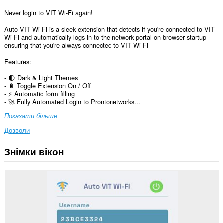
Never login to VIT Wi-Fi again!
Auto VIT Wi-Fi is a sleek extension that detects if you're connected to VIT
Wi-Fi and automatically logs in to the network portal on browser startup
ensuring that you're always connected to VIT Wi-Fi
Features:
- 🌓 Dark & Light Themes
- 🔋 Toggle Extension On / Off
- ⚡ Automatic form filling
- 🚀 Fully Automated Login to Prontonetworks...
Показати більше
Дозволи
Знімки вікон
Це
розширення
може
отримувати
доступ
до
ваших
даних
на