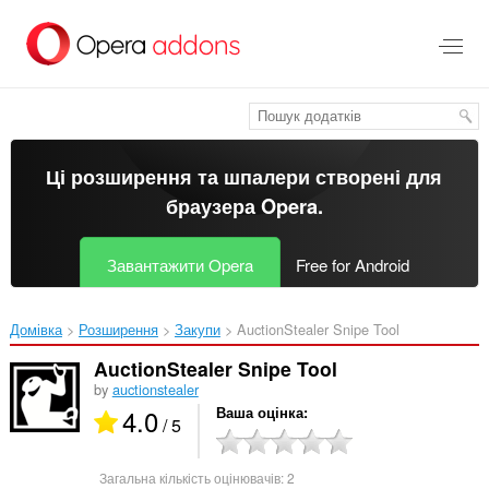
Перейти
до
основного
вмісту
Ці розширення та шпалери створені для
браузера Opera
.
Завантажити Opera
Free for Android
Домівка
Розширення
Закупи
AuctionStealer Snipe Tool‎
AuctionStealer Snipe Tool
by
auctionstealer
4.0
Ваша оцінка
/ 5
Загальна кількість оцінювачів:
2