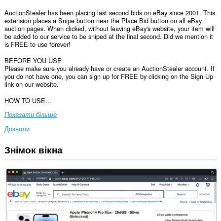
AuctionStealer has been placing last second bids on eBay since 2001. This
extension places a Snipe button near the Place Bid button on all eBay
auction pages. When clicked, without leaving eBay's website, your item will
be added to our service to be sniped at the final second. Did we mention it
is FREE to use forever!
BEFORE YOU USE
Please make sure you already have or create an AuctionStealer account. If
you do not have one, you can sign up for FREE by clicking on the Sign Up
link on our website.
HOW TO USE...
Показати більше
Дозволи
Знімок вікна
Це
розширення
може
отримувати
доступ
до
ваших
даних
на