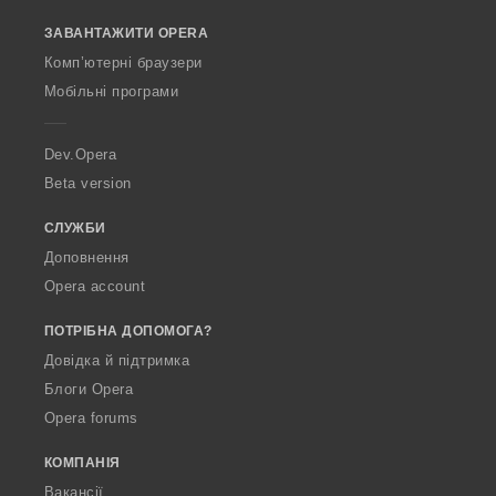
o
і
ЗАВАНТАЖИТИ OPERA
w
в
O
:
Комп’ютерні браузери
p
Мобільні програми
e
r
a
Dev.Opera
Beta version
СЛУЖБИ
Доповнення
Opera account
ПОТРІБНА ДОПОМОГА?
Довідка й підтримка
Блоги Opera
Opera forums
КОМПАНІЯ
Вакансії