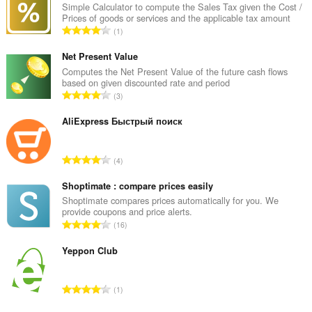
Simple Calculator to compute the Sales Tax given the Cost /
Prices of goods or services and the applicable tax amount
З
1
а
г
Net Present Value
а
Computes the Net Present Value of the future cash flows
based on given discounted rate and period
л
З
3
ь
а
н
г
AliExpress Быстрый поиск
а
а
к
л
і
З
4
ь
л
а
н
ь
г
Shoptimate : compare prices easily
а
к
а
Shoptimate compares prices automatically for you. We
к
і
provide coupons and price alerts.
л
і
З
с
16
ь
л
а
т
н
ь
г
Yeppon Club
ь
а
к
а
о
к
і
л
ц
і
З
с
1
ь
і
л
а
т
н
н