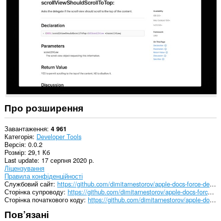
деяких
із
сайтів.
Це
розширення
керуватиме
вашими
розширеннями.
Про розширення
Завантаження
4 961
Категорія
Developer Tools
Версія
0.0.2
Розмір
29,1 Кб
Last update
17 серпня 2020 р.
Ліцензування
Правила конфіденційності
Службовий сайт
https://github.com/dimitarnestorov/apple-docs-force-default-language
Сторінка супроводу
https://github.com/dimitarnestorov/apple-docs-force-default-language/issues?q=is%3Aissue+is%3Aopen+sort%3Aupdated-desc
Сторінка початкового коду
https://github.com/dimitarnestorov/apple-docs-force-default-language
Пов’язані