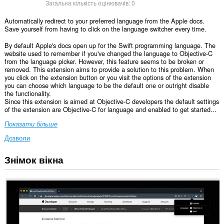
Загальна кількість оцінювачів:
0
Automatically redirect to your preferred language from the Apple docs.
Save yourself from having to click on the language switcher every time.
By default Apple's docs open up for the Swift programming language. The
website used to remember if you've changed the language to Objective-C
from the language picker. However, this feature seems to be broken or
removed. This extension aims to provide a solution to this problem. When
you click on the extension button or you visit the options of the extension
you can choose which language to be the default one or outright disable
the functionality.
Since this extension is aimed at Objective-C developers the default settings
of the extension are Objective-C for language and enabled to get started...
Показати більше
Дозволи
Знімок вікна
Це
розширення
може
отримувати
доступ
до
ваших
даних
на