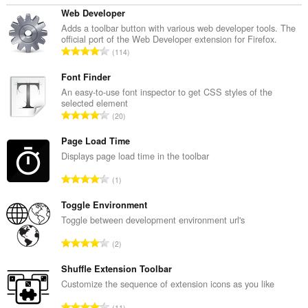
Web Developer
Adds a toolbar button with various web developer tools. The
official port of the Web Developer extension for Firefox.
З
114
а
г
Font Finder
а
An easy-to-use font inspector to get CSS styles of the
selected element
л
З
20
ь
а
н
г
Page Load Time
а
а
Displays page load time in the toolbar
к
л
і
З
1
ь
л
а
н
ь
г
Toggle Environment
а
к
а
Toggle between development environment url's
к
і
л
і
З
с
2
ь
л
а
т
н
ь
г
Shuffle Extension Toolbar
ь
а
к
а
о
Customize the sequence of extension icons as you like
к
і
л
ц
і
З
с
11