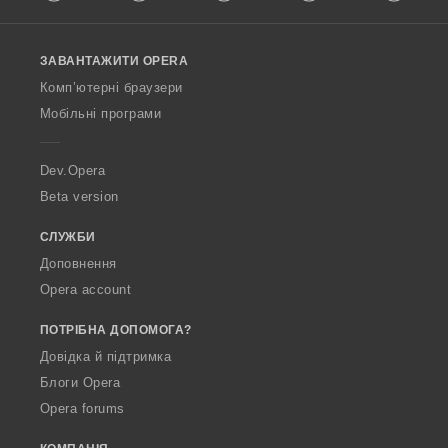
l
а
l
ч
o
і
ЗАВАНТАЖИТИ OPERA
w
в
O
:
Комп’ютерні браузери
p
Мобільні програми
e
r
a
Dev.Opera
Beta version
СЛУЖБИ
Доповнення
Opera account
ПОТРІБНА ДОПОМОГА?
Довідка й підтримка
Блоги Opera
Opera forums