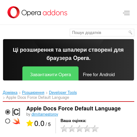
Перейти
до
основного
вмісту
Ці розширення та шпалери створені для
браузера Opera
.
Завантажити Opera
Free for Android
Домівка
Розширення
Developer Tools
Apple Docs Force Default Language‎
Apple Docs Force Default Language
by
dimitarnestorov
0.0
Ваша оцінка
/ 5