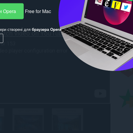
и Opera
Free for Mac
ери створені для
браузера Opera
.