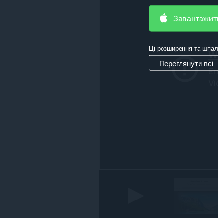
на
усіх
Завантажит
сайтах.
Ці розширення та шпал
Переглянути всі