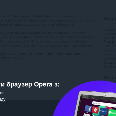
в:
32
могою Ambient Aurea, революційного розширення для
Про 
ння в новий вимір. Лише одним клацанням миші фокусується
вом, яке відповідає тому, що є на зображенні.
Завант
адбудова, призначена для швидкого отримання галереї
Категор
цього зображення ви бачите світіння, яке відповідає вмісту
Версія
light від компанії Phillips, але тут для ваших улюблених
Розмір
 користувачів із психічними розладами СДУГ і проблемами
Last up
Ліцензу
ографам, професійним чи непрофесійним, щоб ізолювати
Правила
від перегляду...
Службо
Сторінк
Сторінк
Пов’
и браузер Opera з:
ker
яду