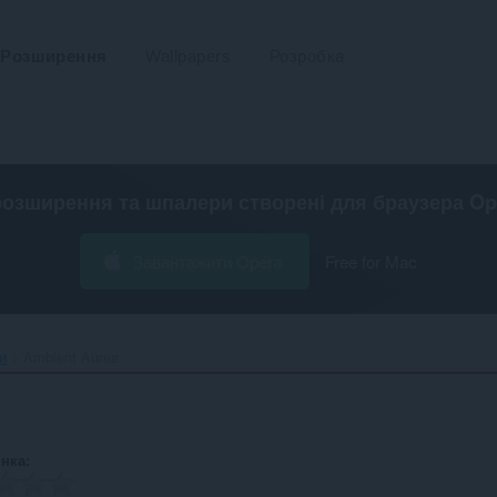
Розширення
Wallpapers
Розробка
розширення та шпалери створені для
браузера Op
Завантажити Opera
Free for Mac
и
Ambient Aurea‎
інка