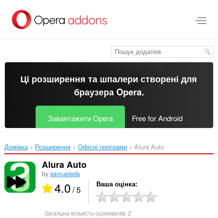
Перейти
до
основного
вмісту
Ці розширення та шпалери створені для
браузера Opera
.
Завантажити Opera
Free for Android
Домівка
Розширення
Офісні програми
Alura Auto‎
Alura Auto
by
samueleds
4.0
Ваша оцінка
/ 5
Загальна кількість оцінювачів:
2