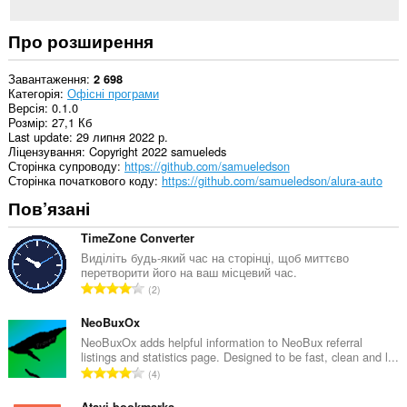
Про розширення
Завантаження
2 698
Категорія
Офісні програми
Версія
0.1.0
Розмір
27,1 Кб
Last update
29 липня 2022 р.
Ліцензування
Copyright 2022 samueleds
Сторінка супроводу
https://github.com/samueledson
Сторінка початкового коду
https://github.com/samueledson/alura-auto
Пов’язані
TimeZone Converter
Виділіть будь-який час на сторінці, щоб миттєво
перетворити його на ваш місцевий час.
З
2
а
г
NeoBuxOx
а
NeoBuxOx adds helpful information to NeoBux referral
listings and statistics page. Designed to be fast, clean and l...
л
З
4
ь
а
н
Atavi bookmarks