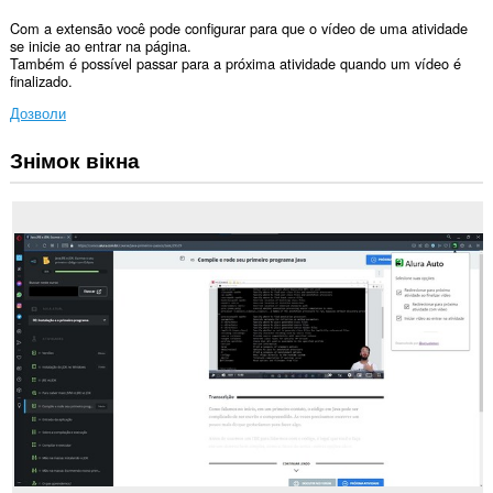
Com a extensão você pode configurar para que o vídeo de uma atividade
se inicie ao entrar na página.
Também é possível passar para a próxima atividade quando um vídeo é
finalizado.
Дозволи
Знімок вікна
Це
розширення
може
отримувати
доступ
до
ваших
даних
на
деяких
із
сайтів.