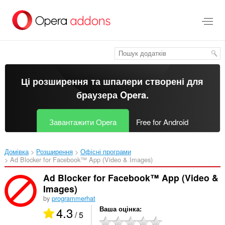
Перейти
до
основного
вмісту
Ці розширення та шпалери створені для
браузера Opera
.
Завантажити Opera
Free for Android
Домівка
Розширення
Офісні програми
Ad Blocker for Facebook™ App (Video & Images)‎
Ad Blocker for Facebook™ App (Video &
Images)
by
programmerhat
4.3
Ваша оцінка
/ 5