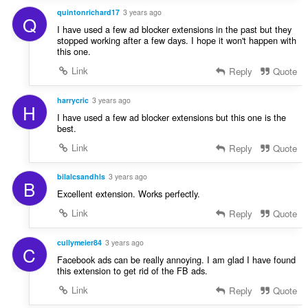
quintonrichard17
3 years ago
Q
I have used a few ad blocker extensions in the past but they
stopped working after a few days. I hope it won't happen with
this one.
Link
Reply
Quote
harrycric
3 years ago
H
I have used a few ad blocker extensions but this one is the
best.
Link
Reply
Quote
bilalcsandhls
3 years ago
B
Excellent extension. Works perfectly.
Link
Reply
Quote
cullymeier84
3 years ago
C
Facebook ads can be really annoying. I am glad I have found
this extension to get rid of the FB ads.
Link
Reply
Quote