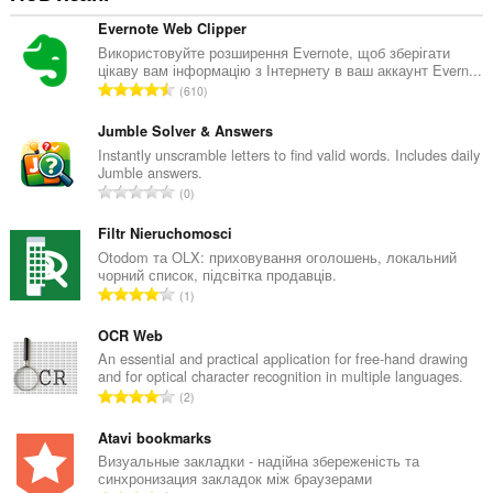
Evernote Web Clipper
Використовуйте розширення Evernote, щоб зберігати
цікаву вам інформацію з Інтернету в ваш аккаунт Evern...
З
610
а
г
Jumble Solver & Answers
а
Instantly unscramble letters to find valid words. Includes daily
Jumble answers.
л
З
0
ь
а
н
г
Filtr Nieruchomosci
а
а
Otodom та OLX: приховування оголошень, локальний
к
чорний список, підсвітка продавців.
л
і
З
1
ь
л
а
н
ь
г
OCR Web
а
к
а
An essential and practical application for free-hand drawing
к
і
and for optical character recognition in multiple languages.
л
і
З
с
2
ь
л
а
т
н
ь
г
Atavi bookmarks
ь
а
к
а
о
Визуальные закладки - надійна збереженість та
к
і
синхронизация закладок між браузерами
л
ц
і