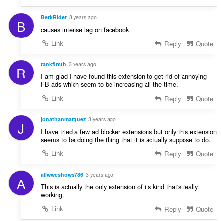
:
а
ч
BerkRider
3 years ago
B
і
causes intense lag on facebook
в
Link
Reply
Quote
:
rankfirsth
3 years ago
R
I am glad I have found this extension to get rid of annoying
FB ads which seem to be increasing all the time.
Link
Reply
Quote
jonathanmarquez
3 years ago
J
I have tried a few ad blocker extensions but only this extension
seems to be doing the thing that it is actually suppose to do.
Link
Reply
Quote
allwweshows786
3 years ago
A
This is actually the only extension of its kind that's really
working.
Link
Reply
Quote