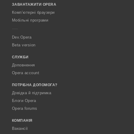
ЗАВАНТАЖИТИ OPERA
w
O
Комп’ютерні браузери
p
Мобільні програми
e
r
a
Dev.Opera
Beta version
СЛУЖБИ
Доповнення
Opera account
ПОТРІБНА ДОПОМОГА?
Довідка й підтримка
Блоги Opera
Opera forums
КОМПАНІЯ
Вакансії