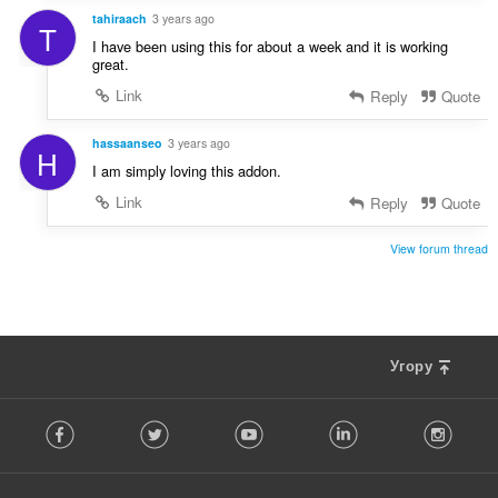
tahiraach
3 years ago
T
I have been using this for about a week and it is working
great.
Link
Reply
Quote
hassaanseo
3 years ago
H
I am simply loving this addon.
Link
Reply
Quote
View forum thread
Угору
F
Facebook
Twitter
Youtube
LinkedIn
Instag
o
l
l
o