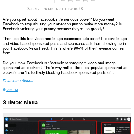
Загальна кількість оцінювачів:
38
Are you upset about Facebook's tremendous power? Do you want
Facebook to stop abusing your attention just to make more money? Is
Facebook violating your privacy because they're too greedy?
Then use this free video and image sponsored adblocker! It blocks image-
and video-based sponsored posts and sponsored ads from showing up in
your Facebook News Feed. This is where 90+% of their revenue comes
from.
Did you know Facebook is **actively sabotaging** video and image
sponsored ad blockers? That's why half of the most popular sponsored ad
blockers aren't effectively blocking Facebook sponsored posts or...
Показати більше
Дозволи
Знімок вікна
Це
розширення
може
отримувати
доступ
до
ваших