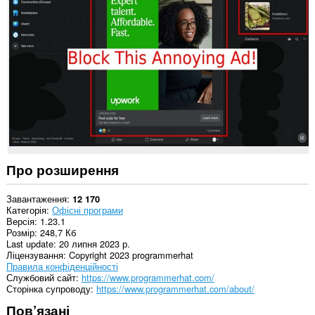
даних
на
деяких
із
сайтів.
Про розширення
Завантаження
12 170
Категорія
Офісні програми
Версія
1.23.1
Розмір
248,7 Кб
Last update
20 липня 2023 р.
Ліцензування
Copyright 2023 programmerhat
Правила конфіденційності
Службовий сайт
https://www.programmerhat.com/
Сторінка супроводу
https://www.programmerhat.com/about/
Пов’язані