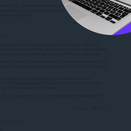
for this is. I've never seen anything where you just go to a list of
e from before. I'm honestly kinda taken aback. Could you get into
tever that is shown?
Reply
Quote
eeters
hown are from sites where you can buy bundles, there, the
e usually displayed in this way. But there are also other possible
Keys from giveaways or those posted on Reddit or Discord etc.
ntee that none of the keys people try to activate were stolen, but
cause this extension does absolutely nothing other than what you
s extension is to make activating keys faster and more
r for this to work smoothly, the user must be logged in to the
key to be activated must be valid.
e out that someone will get into legal difficulties because of the
Reply
Quote
nirantali
go
ks