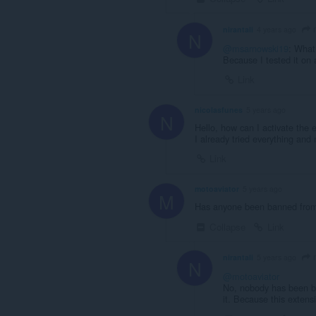
nirantali
4 years ago
N
@msarnowski19
: What
Because I tested it on 
Link
nicolasfunes
5 years ago
N
Hello, how can I activate the 
I already tried everything an
Link
motoaviator
5 years ago
M
Has anyone been banned from 
Collapse
Link
m
nirantali
5 years ago
N
@motoaviator
No, nobody has been b
it. Because this exten