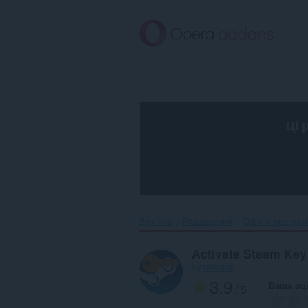
Перейти
до
основного
вмісту
Ці 
Домівка
Розширення
Офісні програм
Activate Steam Key
by
nirantali
3.9
Ваша оц
/ 5