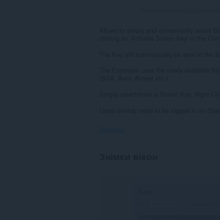
Загальна кількість оцінювачі
Allows to simply and conveniently select S
clicking on 'Activate Steam Key' in the Co
The Key will automatically be sent to the
The Extension uses the newly available St
(SSA_Auto_Accept etc.).
Simply select/mark a Steam Key, Right-Clic
Users already need to be logged in on Ste
Дозволи
Це
Знімки вікон
розширення
може
отримувати
доступ
до
ваших
даних
на