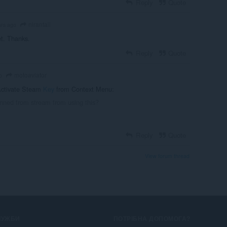
Reply
Quote
nirantali
ars ago
. Thanks.
Reply
Quote
motoaviator
o
Activate Steam
Key
from Context Menu:
ned from stream from using this?
Reply
Quote
View forum thread
ЛУЖБИ
ПОТРІБНА ДОПОМОГА?