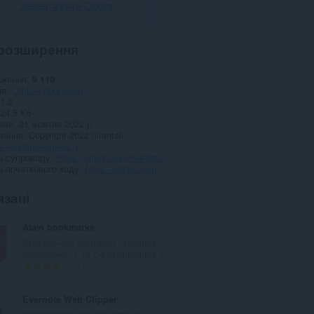
Завантажити Opera
розширення
аження
9 110
ія
Офісні програми
1.3
24,5 Кб
date
21 жовтня 2022 р.
вання
Copyright 2022 nirantali
 конфіденційності
а супроводу
https://github.com/K4r0qtuYNE5G4qgZ/RightClickSteamKeyActivator
а початкового коду
https://github.com/K4r0qtuYNE5G4qgZ/RightClickSteamKeyActivator
язані
Atavi bookmarks
Визуальные закладки - надійна
збереженість та синхронизация з...
З
170
а
г
Evernote Web Clipper
а
Використовуйте розширення