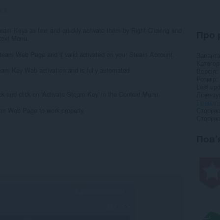
в:
6
team Keys as text and quickly activate them by Right-Clicking and
Про 
ntext Menu.
 Steam Web Page and if valid activated on your Steam Account.
Завант
Категор
eam Key Web activation and is fully automated
Версія
Розмір
Last up
k and click on 'Activate Steam Key' in the Context Menu.
Ліцензу
Правила
am Web Page to work properly.
Сторінк
Сторінк
Пов’