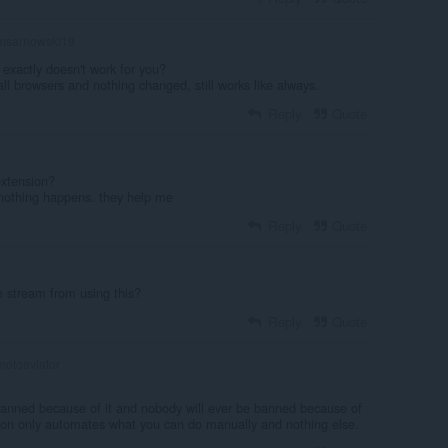
msarnowski19
 exactly doesn't work for you?
all browsers and nothing changed, still works like always.
Reply
Quote
extension?
d nothing happens. they help me
Reply
Quote
stream from using this?
Reply
Quote
otoaviator
anned because of it and nobody will ever be banned because of
sion only automates what you can do manually and nothing else.