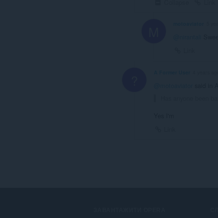
Collapse
Link
motoaviator
5 ye
M
@nirantali
Sweet
Link
A Former User
4 years ag
?
@motoaviator
said in 
Has anyone been ban
Yes I'm
Link
ЗАВАНТАЖИТИ OPERA
С