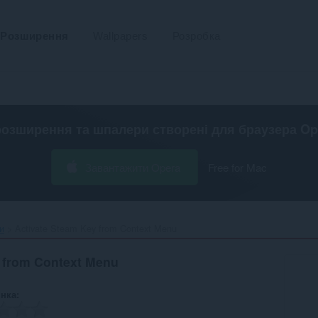
Розширення
Wallpapers
Розробка
розширення та шпалери створені для
браузера Op
Завантажити Opera
Free for Mac
и
Activate Steam Key from Context Menu‎
 from Context Menu
інка