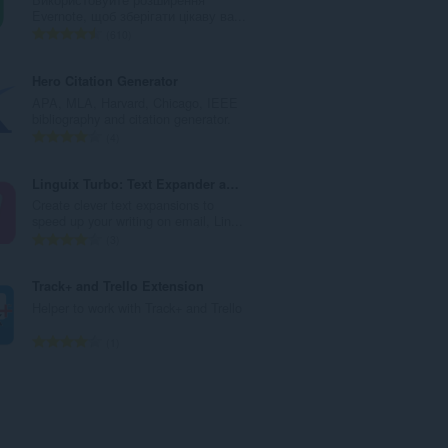
л
Evernote, щоб зберігати цікаву ва...
ь
З
610
н
а
а
г
Hero Citation Generator
к
а
APA, MLA, Harvard, Chicago, IEEE
і
л
bibliography and citation generator.
л
ь
З
4
ь
н
а
к
а
г
Linguix Turbo: Text Expander and Shortcuts
і
к
а
Create clever text expansions to
с
і
л
speed up your writing on email, Lin...
т
л
ь
З
3
ь
ь
н
а
о
к
а
г
Track+ and Trello Extension
ц
і
к
а
Helper to work with Track+ and Trello
і
с
і
л
н
т
л
ь
З
1
ю
ь
ь
н
а
в
о
к
а
г
а
ц
і
к
а
ч
і
с
і
л
і
н
т
л
ь