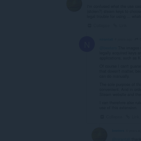
I'm confused what the use case 
(stolen?) steam keys to choos
legal trouble for using ... wha
Collapse
Link
b
nirantali
4 years ago
N
@beeters
The images s
legally acquired keys ar
applications, such as 
Of course I can't guara
that doesn't matter, be
can do manually.
The sole purpose of thi
convenient. And in orde
Steam website and the 
I can therefore also rul
use of this extension.
Collapse
Link
beeters
4 years a
@nirantali
than