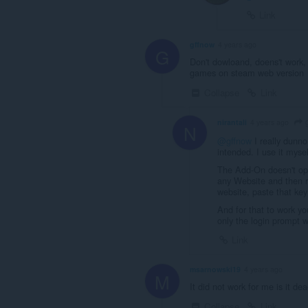
Link
gffnow
4 years ago
G
Don't dowloand, doens't work,
games on steam web version
Collapse
Link
g
nirantali
4 years ago
N
@gffnow
I really dunno
intended. I use it myse
The Add-On doesn't ope
any Website and then ri
website, paste that key 
And for that to work y
only the login prompt w
Link
msarnowski19
4 years ago
M
It did not work for me is it de
Collapse
Link