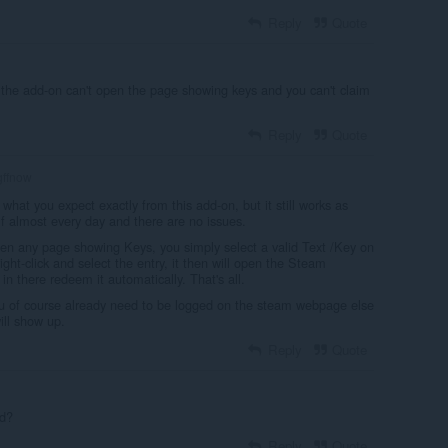
Reply
Quote
 the add-on can't open the page showing keys and you can't claim
Reply
Quote
ffnow
 what you expect exactly from this add-on, but it still works as
lf almost every day and there are no issues.
n any page showing Keys, you simply select a valid Text /Key on
ght-click and select the entry, it then will open the Steam
in there redeem it automatically. That's all.
ou of course already need to be logged on the steam webpage else
ill show up.
Reply
Quote
ad?
Reply
Quote