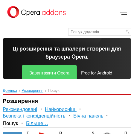
Перейти
до
основного
вмісту
Ці розширення та шпалери створені для
браузера Opera
.
Завантажити Opera
Free for Android
Домівка
Розширення
Пошук
Розширення
Рекомендовані
Найкорисніші
Безпека і конфіденційність
Бічна панель
Впорядкування
Пошук
Більше…
і
TinEye Reverse Image Search
RoSearcher
Search by Image
Поиск по картинке