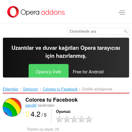
Ana
içeriğe
git
Uzantılar ve duvar kağıtları
Opera tarayıcısı
için hazırlanmış.
Opera'yı İndir
Free for Android
Eklentiler
Görünüm
Colorea tu Facebook‎
Gizlilik sözleşmesi
Colorea tu Facebook
gand4l
tarafından
4.2
Oyunuz
/ 5
Toplam oy sayısı:
20