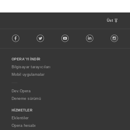
Üst
F
Facebook
Twitter
Youtube
LinkedIn
Instag
o
l
l
o
OPERA'YI İNDIR
w
O
Bilgisayar tarayıcıları
p
Mobil uygulamalar
e
r
a
Dev.Opera
Deneme sürümü
HIZMETLER
Eklentiler
Opera hesabı