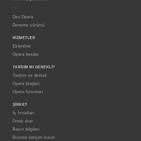
e
r
a
Dev.Opera
Deneme sürümü
HIZMETLER
Eklentiler
Opera hesabı
YARDIM MI GEREKLI?
Yardım ve destek
Opera blogları
Opera forumları
ŞIRKET
İş fırsatları
Ortak olun
Basın bilgileri
Bizimle iletişim kurun