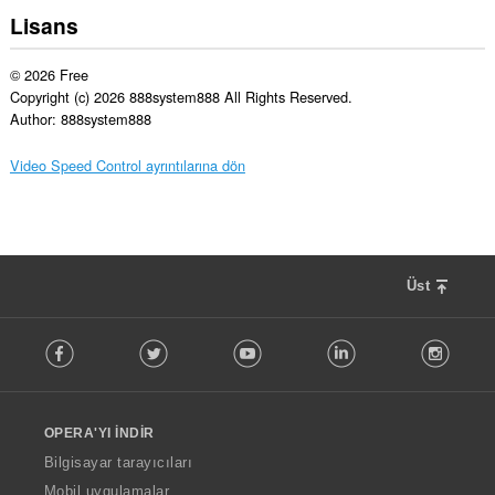
Lisans
© 2026 Free

Copyright (c) 2026 888system888 All Rights Reserved.

Author: 888system888
Video Speed Control ayrıntılarına dön
Üst
F
Facebook
Twitter
Youtube
LinkedIn
Instag
o
l
l
o
OPERA'YI İNDIR
w
O
Bilgisayar tarayıcıları
p
Mobil uygulamalar