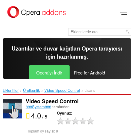
Ana
içeriğe
git
Uzantılar ve duvar kağıtları
Opera tarayıcısı
için hazırlanmış.
Opera'yı İndir
Free for Android
Eklentiler
Üretkenlik
Video Speed Control‎
Lisans
Video Speed Control
888System888
tarafından
4.0
Oyunuz
/ 5
Toplam oy sayısı:
8