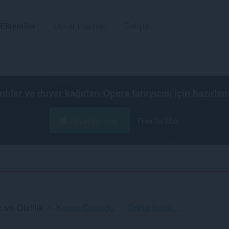
Eklentiler
Duvar kağıtları
Geliştir
ntılar ve duvar kağıtları
Opera tarayıcısı
için hazırlan
Opera'yı İndir
Free for Mac
k
Sıralama
 ve Gizlilik
Kenar Çubuğu
Daha fazla...
ve