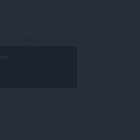
OTURUM AÇ
mış.