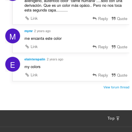
alienigeno, autentico color "carne humana"....sólo con una
derivación. Que es un color más opáco.. Pero no nos toca
esta segunda capa..........
Link
Reply
Quote
mymr
2 years ago
M
me encanta este color
Link
Reply
Quote
elainterspaiin
2 years ago
E
my colors
Link
Reply
Quote
View forum thread
Top
F