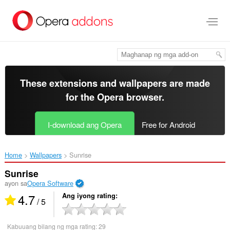
Lumaktaw
sa
pangunahing
nilalaman
These extensions and wallpapers are made
for the
Opera browser
.
I-download ang Opera
Free for Android
Home
Wallpapers
Sunrise‎
Sunrise
ayon sa
Opera Software
4.7
Ang iyong rating
/ 5
Kabuuang bilang ng mga rating:
29