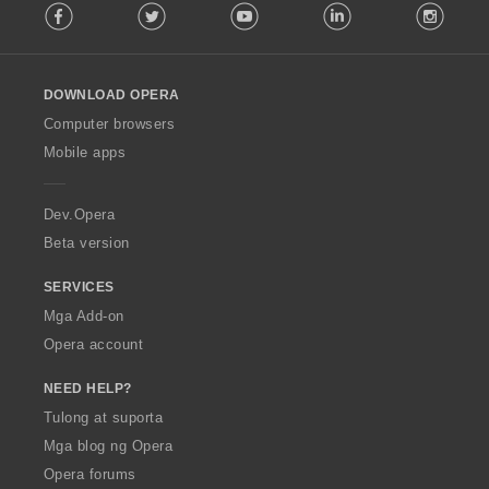
Facebook
Twitter
Youtube
LinkedIn
Instag
o
l
l
o
DOWNLOAD OPERA
w
O
Computer browsers
p
Mobile apps
e
r
a
Dev.Opera
Beta version
SERVICES
Mga Add-on
Opera account
NEED HELP?
Tulong at suporta
Mga blog ng Opera
Opera forums