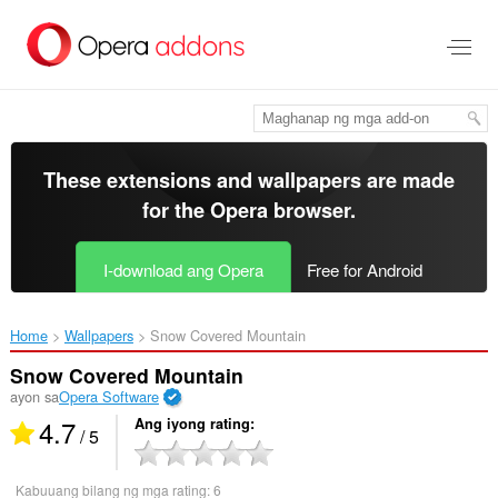
Lumaktaw
sa
pangunahing
nilalaman
These extensions and wallpapers are made
for the
Opera browser
.
I-download ang Opera
Free for Android
Home
Wallpapers
Snow Covered Mountain‎
Snow Covered Mountain
ayon sa
Opera Software
4.7
Ang iyong rating
/ 5
Kabuuang bilang ng mga rating:
6