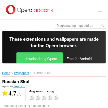
Lumaktaw
sa
pangunahing
nilalaman
These extensions and wallpapers are made
for the
Opera browser
.
I-download ang Opera
Free for Android
Home
Wallpapers
Russian Skull‎
Russian Skull
ayon sa
dimancor
4.7
Ang iyong rating
/ 5
Kabuuang bilang ng mga rating:
16