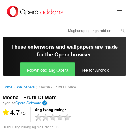
Lumaktaw
sa
pangunahing
nilalaman
These extensions and wallpapers are made
for the
Opera browser
.
I-download ang Opera
Free for Android
Home
Wallpapers
Mecha - Frutti Di Mare‎
Mecha - Frutti Di Mare
ayon sa
Opera Software
4.7
Ang iyong rating
/ 5
Kabuuang bilang ng mga rating:
15