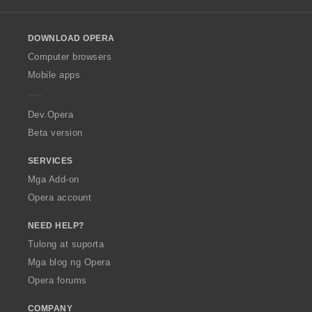
l
o
DOWNLOAD OPERA
w
O
Computer browsers
p
Mobile apps
e
r
a
Dev.Opera
Beta version
SERVICES
Mga Add-on
Opera account
NEED HELP?
Tulong at suporta
Mga blog ng Opera
Opera forums
COMPANY