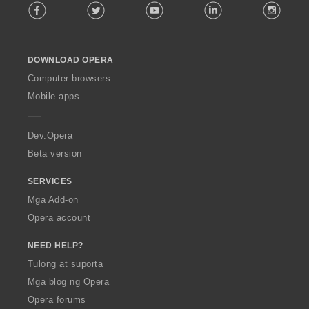
Facebook
Twitter
Youtube
LinkedIn
Instag
o
l
l
o
DOWNLOAD OPERA
w
O
Computer browsers
p
Mobile apps
e
r
a
Dev.Opera
Beta version
SERVICES
Mga Add-on
Opera account
NEED HELP?
Tulong at suporta
Mga blog ng Opera
Opera forums