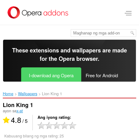
Lumaktaw
sa
pangunahing
nilalaman
These extensions and wallpapers are made
for the
Opera browser
.
I-download ang Opera
Free for Android
Home
Wallpapers
Lion King 1‎
Lion King 1
ayon sa
x-at
4.8
Ang iyong rating
/ 5
Kabuuang bilang ng mga rating:
25