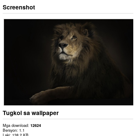
Screenshot
Tugkol sa wallpaper
Mga download
12624
Bersyon
1.1
Laki
138.2 KB