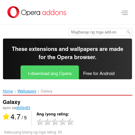
Lumaktaw
sa
pangunahing
nilalaman
These extensions and wallpapers are made
for the
Opera browser
.
I-download ang Opera
Free for Android
Home
Wallpapers
Galaxy‎
Galaxy
ayon sa
dkiller83
4.7
Ang iyong rating
/ 5
Kabuuang bilang ng mga rating:
30