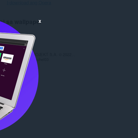
I-download ang Opera
x
ol sa wallpaper
wnload
3748
1.0
2 MB
date
Nov. 4, 2022
ng copyright
CD PROJEKT S.A. © 2022 CD PROJEKT S.A. All rights reserved.
a
Copyright 2022 morchel03