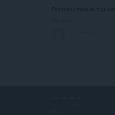
Feedback mula sa mga us
Comments: 0
DOWNLOAD OPERA
S
Computer browsers
Mg
Mobile apps
Op