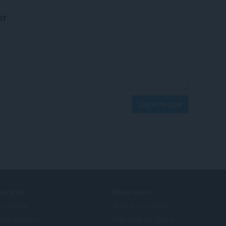
er
Log in to post
ERVICES
NEED HELP?
a Add-on
Tulong at suporta
era account
Mga blog ng Opera