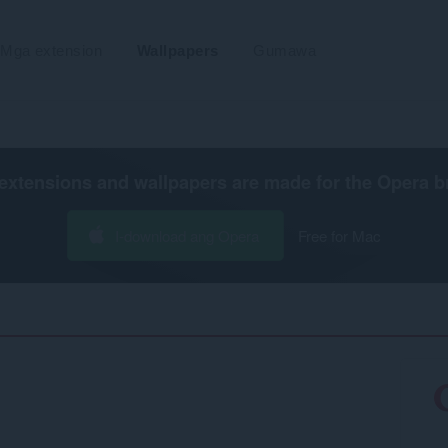
Mga extension
Wallpapers
Gumawa
extensions and wallpapers are made for the
Opera b
I-download ang Opera
Free for Mac