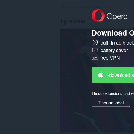
Kabuuang bilang ng mga rating:
15
I-preview
Download O
built-in ad bloc
battery saver
free VPN
I-download 
These extensions and wa
Tingnan lahat