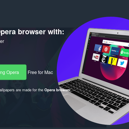
Tugk
pera browser with:
Mga do
Bersyon
ker
Laki
3.
Last up
May-ari 
Lisensy
ang Opera
Free for Mac
llpapers are made for the
Opera browser
.