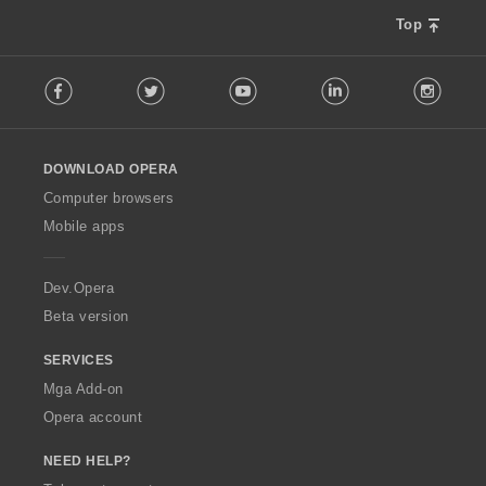
Top
F
Facebook
Twitter
Youtube
LinkedIn
Instag
o
l
l
o
DOWNLOAD OPERA
w
O
Computer browsers
p
Mobile apps
e
r
a
Dev.Opera
Beta version
SERVICES
Mga Add-on
Opera account
NEED HELP?