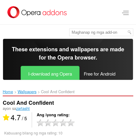
Lumaktaw
sa
pangunahing
nilalaman
These extensions and wallpapers are made
for the
Opera browser
.
I-download ang Opera
Free for Android
Home
Wallpapers
Cool And Confident‎
Cool And Confident
ayon sa
zartasht
4.7
Ang iyong rating
/ 5
Kabuuang bilang ng mga rating:
10