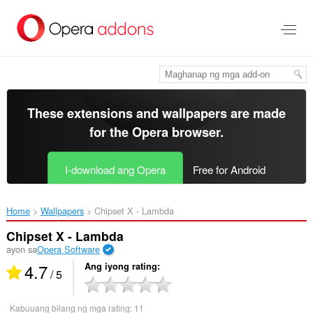
Lumaktaw
sa
pangunahing
nilalaman
These extensions and wallpapers are made
for the
Opera browser
.
I-download ang Opera
Free for Android
Home
Wallpapers
Chipset X - Lambda‎
Chipset X - Lambda
ayon sa
Opera Software
4.7
Ang iyong rating
/ 5
Kabuuang bilang ng mga rating:
11