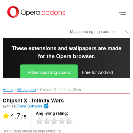
Lumaktaw
sa
pangunahing
nilalaman
These extensions and wallpapers are made
for the
Opera browser
.
I-download ang Opera
Free for Android
Home
Wallpapers
Chipset X - Infinity Wars‎
Chipset X - Infinity Wars
ayon sa
Opera Software
4.7
Ang iyong rating
/ 5
Kabuuang bilang ng mga rating:
10