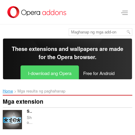
Lumaktaw
sa
pangunahing
nilalaman
These extensions and wallpapers are made
for the
Opera browser
.
I-download ang Opera
Free for Android
Home
Mga resulta ng paghahanap
Mga extension
Show Password
Sh
o...