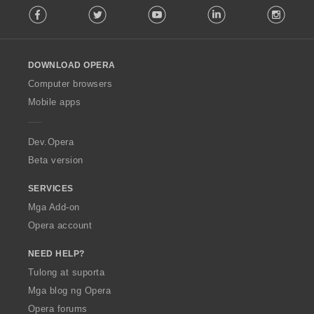
n
n
n
Facebook
Twitter
Youtube
LinkedIn
Instag
o
g
g
g
l
n
n
:
l
g
g
o
m
m
DOWNLOAD OPERA
w
g
g
O
a
a
Computer browsers
p
r
r
Mobile apps
e
a
a
r
t
t
a
i
i
Dev.Opera
n
n
Beta version
g
g
:
:
SERVICES
Mga Add-on
Opera account
NEED HELP?
Tulong at suporta
Mga blog ng Opera
Opera forums