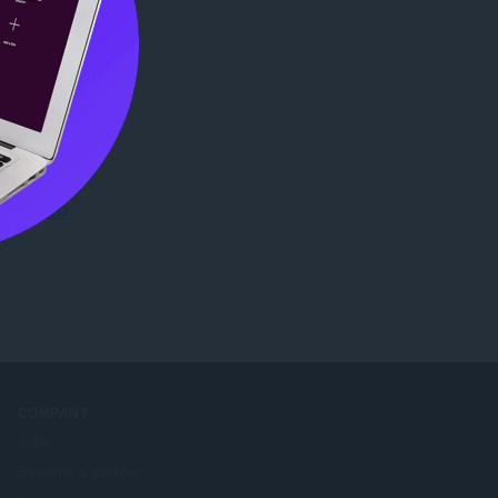
me Web
COMPANY
Jobs
Become a partner