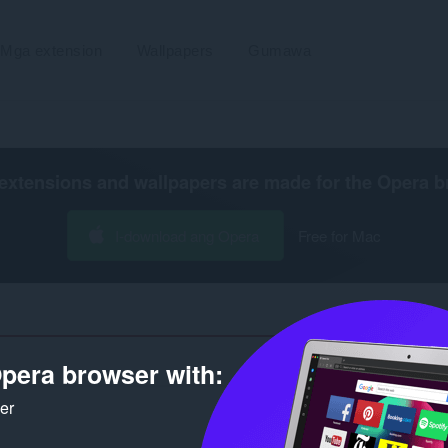
Mga extension
Wallpapers
Gumawa
extensions and wallpapers are made for the
Opera b
I-download ang Opera
Free for Mac
pera browser with:
Bilang ng mga resulta ng pa
ker