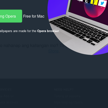
ang Opera
Free for Mac
llpapers are made for the
Opera browser
.
mo nahanap ang kailangan mo? Tingnan ang (mga)
Chro
Store
.
ERVICES
NEED HELP?
a Add-on
Tulong at suporta
era account
Mga blog ng Opera