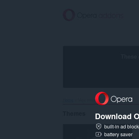
Lumaktaw
sa
pangunahing
nilalaman
These 
Home
Mga resulta ng paghahanap
Themes
Download O
built-in ad bloc
battery saver