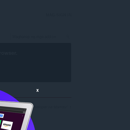
MAG-SIGN IN
rowser
.
x
ghahanap para sa developer na 'starrotu': 1