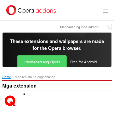
Lumaktaw
sa
pangunahing
nilalaman
These extensions and wallpapers are made
for the
Opera browser
.
I-download ang Opera
Free for Android
Home
Mga resulta ng paghahanap
Mga extension
Qui-Quo