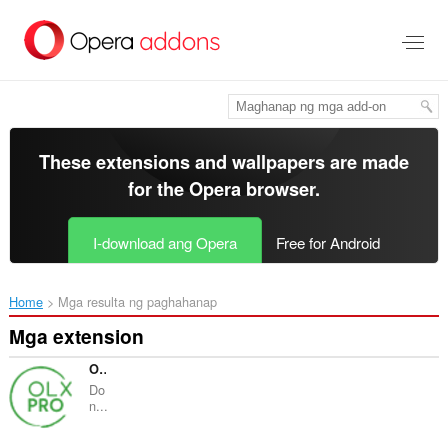
Lumaktaw
sa
pangunahing
nilalaman
These extensions and wallpapers are made
for the
Opera browser
.
I-download ang Opera
Free for Android
Home
Mga resulta ng paghahanap
Mga extension
OLX Pro
Do
n...