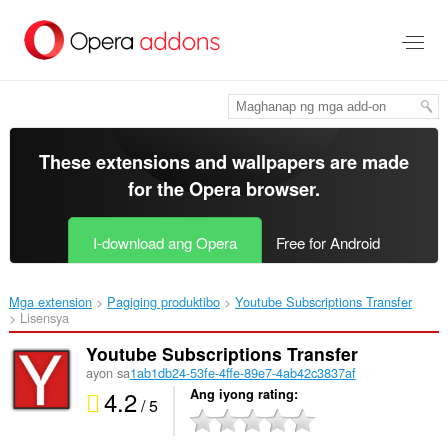
Lumaktaw
sa
pangunahing
nilalaman
These extensions and wallpapers are made
for the
Opera browser
.
I-download ang Opera
Free for Android
Mga extension
Pagiging produktibo
Youtube Subscriptions Transfer‎
Lisensya
Youtube Subscriptions Transfer
ayon sa
1ab1db24-53fe-4ffe-89e7-4ab42c3837af
4.2
Ang iyong rating
/ 5