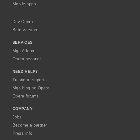
p
Mobile apps
e
r
a
Dev.Opera
Beta version
SERVICES
Mga Add-on
Opera account
NEED HELP?
Tulong at suporta
Mga blog ng Opera
Opera forums
COMPANY
Jobs
Become a partner
Press info