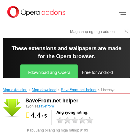
Lumaktaw
sa
pangunahing
nilalaman
These extensions and wallpapers are made
for the
Opera browser
.
I-download ang Opera
Free for Android
Mga extension
Mga download
SaveFrom.net helper‎
Lisensya
SaveFrom.net helper
ayon sa
savefrom
4.4
Ang iyong rating
/ 5
Kabuuang bilang ng mga rating:
8193